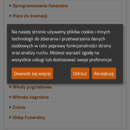
Oprogramowanie funeralne
Piece do kremacji
Poligrafia funeralna
Na naszej stronie używamy plików cookie i innych
Reklama i marketing
technologii do zbierania i przetwarzania danych
osobowych w celu poprawy funkcjonalności strony
Sprzątanie po zmarłych
oraz analizy ruchu. Możesz wyrazić zgodę na
Świece
wszystkie usługi lub dostosować swoje preferencje.
Trumny
Dowiedz się więcej
Odrzuć
Akceptuję
Urny pogrzebowe
Windy pogrzebowe
Witraże nagrobne
Znicze
Sklep Funeralny