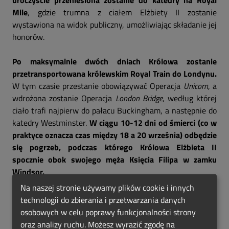
uroczyście przeniesiona zostanie do katedry na Royal
Mile
, gdzie trumna z ciałem Elżbiety II zostanie
wystawiona na widok publiczny, umożliwiając składanie jej
honorów.
Po maksymalnie dwóch dniach Królowa zostanie
przetransportowana królewskim Royal Train do Londynu.
W tym czasie przestanie obowiązywać Operacja
Unicorn
, a
wdrożona zostanie Operacja
London Bridge
, według której
ciało trafi najpierw do pałacu Buckingham, a następnie do
katedry Westminster.
W ciągu 10-12 dni od śmierci (co w
praktyce oznacza czas między 18 a 20 września) odbędzie
się pogrzeb, podczas którego Królowa Elżbieta II
spocznie obok swojego męża Księcia Filipa w zamku
Windsor.
Na naszej stronie używamy plików cookie i innych
Pogrzeb Królowej Elżbiety II odbędzie się z pełnym
technologii do zbierania i przetwarzania danych
ceremoniałem państwowym i wojskowym
, a osoby, które
osobowych w celu poprawy funkcjonalności strony
nie będą uczestniczyć w nim osobiście, zaproszone są do
oraz analizy ruchu. Możesz wyrazić zgodę na