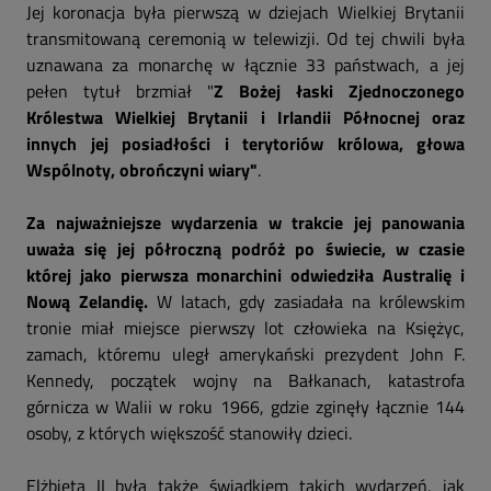
Jej koronacja była pierwszą w dziejach Wielkiej Brytanii
transmitowaną ceremonią w telewizji. Od tej chwili była
uznawana za monarchę w łącznie 33 państwach, a jej
pełen tytuł brzmiał "
Z Bożej łaski Zjednoczonego
Królestwa Wielkiej Brytanii i Irlandii Północnej oraz
innych jej posiadłości i terytoriów królowa, głowa
Wspólnoty, obrończyni wiary"
.
Za najważniejsze wydarzenia w trakcie jej panowania
uważa się jej półroczną podróż po świecie, w czasie
której jako pierwsza monarchini odwiedziła Australię i
Nową Zelandię.
W latach, gdy zasiadała na królewskim
tronie miał miejsce pierwszy lot człowieka na Księżyc,
zamach, któremu uległ amerykański prezydent John F.
Kennedy, początek wojny na Bałkanach, katastrofa
górnicza w Walii w roku 1966, gdzie zginęły łącznie 144
osoby, z których większość stanowiły dzieci.
Elżbieta II była także świadkiem takich wydarzeń, jak