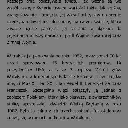
Każdego dnia pokazywała światu, jak ważne są we
współczesnym świecie trwałe wartości takie, jak służba,
zaangażowanie i tradycja. Jej wkład polityczny na arenie
międzynarodowej jest doceniany na całym świecie, który
zawsze będzie pamiętać jej starania w dążeniu do
pojednania miedzy narodami po II Wojnie Światowej oraz
Zimnej Wojnie.
W trakcie jej panowania od roku 1952, przez ponad 70 lat
urząd sprawowało 15 brytyjskich premierów, 14
prezydentów USA, a także 7 papieży. Wśród głów
Watykanu, z którymi spotkała się Elżbieta II, był między
innymi Pius XII, Jan XXIII, Jan Paweł II, Benedykt XVI oraz
Franciszek. Szczególne więzi połączyły ją jednak z
papieżem Polakiem, który jako pierwszy z zwierzchników
stolicy apostolskiej odwiedził Wielką Brytanię w roku
1982. Było to jedno z ich trzech spotkań. Pozostałe dwa
odbyły się w ramach audiencji w Watykanie.