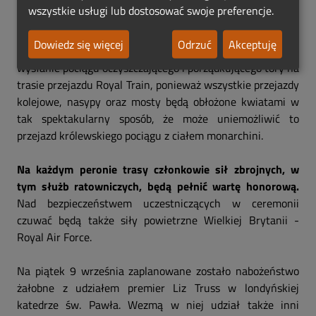
śledzenia transmisji telewizyjnej, która będzie
wszystkie usługi lub dostosować swoje preferencje.
transmitowana przez wszystkie telewizje świata.
Dowiedz się więcej
Odrzuć
Akceptuję
Jak przekazał brytyjski dziennik
Guardian
, planowane jest
wysłanie pociągu oczyszczającego i porządkującego tory na
trasie przejazdu Royal Train, ponieważ wszystkie przejazdy
kolejowe, nasypy oraz mosty będą obłożone kwiatami w
tak spektakularny sposób, że może uniemożliwić to
przejazd królewskiego pociągu z ciałem monarchini.
Na każdym peronie trasy członkowie sił zbrojnych, w
tym służb ratowniczych, będą pełnić wartę honorową.
Nad bezpieczeństwem uczestniczących w ceremonii
czuwać będą także siły powietrzne Wielkiej Brytanii -
Royal Air Force.
Na piątek 9 września zaplanowane zostało nabożeństwo
żałobne z udziałem premier Liz Truss w londyńskiej
katedrze św. Pawła. Wezmą w niej udział także inni