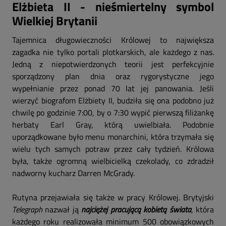
Elżbieta II - nieśmiertelny symbol
Wielkiej Brytanii
Tajemnica długowieczności Królowej to największa
zagadka nie tylko portali plotkarskich, ale każdego z nas.
Jedną z niepotwierdzonych teorii jest perfekcyjnie
sporządzony plan dnia oraz rygorystyczne jego
wypełnianie przez ponad 70 lat jej panowania. Jeśli
wierzyć biografom Elżbiety II, budziła się ona podobno już
chwilę po godzinie 7:00, by o 7:30 wypić pierwszą filiżankę
herbaty Earl Gray, którą uwielbiała. Podobnie
uporządkowane było menu monarchini, która trzymała się
wielu tych samych potraw przez cały tydzień. Królowa
była, także ogromną wielbicielką czekolady, co zdradził
nadworny kucharz Darren McGrady.
Rutyna przejawiała się także w pracy Królowej. Brytyjski
Telegraph
nazwał ją
najciężej pracującą kobietą świata
, która
każdego roku realizowała minimum 500 obowiązkowych