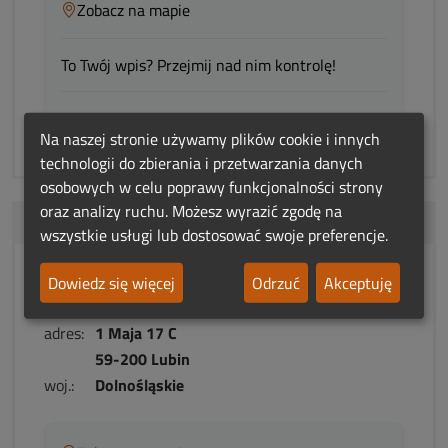
Zobacz na mapie
To Twój wpis? Przejmij nad nim kontrolę!
Niepoprawne dane?
Na naszej stronie używamy plików cookie i innych
technologii do zbierania i przetwarzania danych
osobowych w celu poprawy funkcjonalności strony
oraz analizy ruchu. Możesz wyrazić zgodę na
Od centrum:
13.9 km
wszystkie usługi lub dostosować swoje preferencje.
Usługi Pogrzebowe JOTES
Dowiedz się więcej
Odrzuć
Akceptuję
adres:
1 Maja 17 C
59-200 Lubin
woj.:
Dolnośląskie