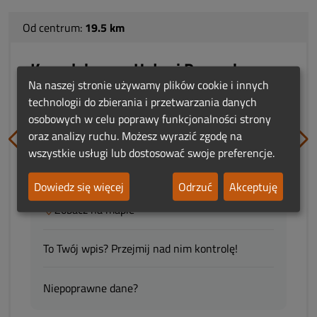
Od centrum:
19.5 km
Kompleksowe Usługi Pogrzebowe
Czerniejewski
Na naszej stronie używamy plików cookie i innych
technologii do zbierania i przetwarzania danych
osobowych w celu poprawy funkcjonalności strony
adres:
Cmentarna 2
oraz analizy ruchu. Możesz wyrazić zgodę na
62-025 Kostrzyn
wszystkie usługi lub dostosować swoje preferencje.
woj.:
Wielkopolskie
Dowiedz się więcej
Odrzuć
Akceptuję
Zobacz na mapie
To Twój wpis? Przejmij nad nim kontrolę!
Niepoprawne dane?