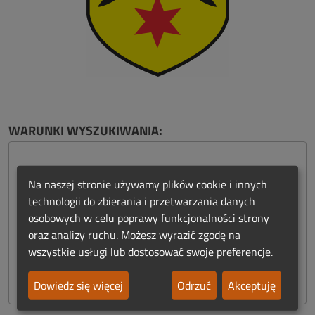
WARUNKI WYSZUKIWANIA:
miasto:
Na naszej stronie używamy plików cookie i innych
technologii do zbierania i przetwarzania danych
Namysłów
osobowych w celu poprawy funkcjonalności strony
oraz analizy ruchu. Możesz wyrazić zgodę na
odległość:
wszystkie usługi lub dostosować swoje preferencje.
20 km
Dowiedz się więcej
Odrzuć
Akceptuję