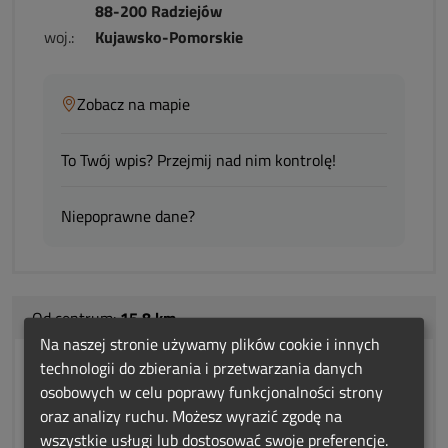
88-200 Radziejów
woj.:
Kujawsko-Pomorskie
Zobacz na mapie
To Twój wpis? Przejmij nad nim kontrolę!
Niepoprawne dane?
Od centrum:
15.8 km
Na naszej stronie używamy plików cookie i innych
technologii do zbierania i przetwarzania danych
Zakład Pogrzebowy Janikowo
osobowych w celu poprawy funkcjonalności strony
Owedyk
oraz analizy ruchu. Możesz wyrazić zgodę na
wszystkie usługi lub dostosować swoje preferencje.