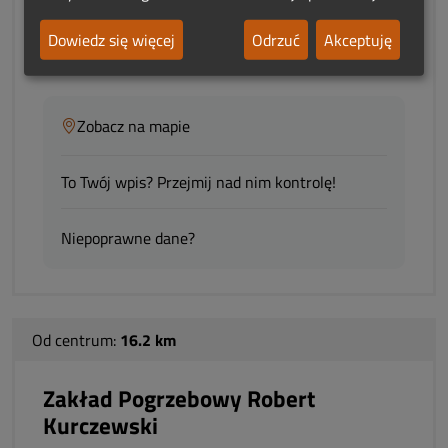
adres:
Dworcowa 10 D
88-160 Janikowo
Dowiedz się więcej
Odrzuć
Akceptuję
woj.:
Kujawsko-Pomorskie
Zobacz na mapie
To Twój wpis? Przejmij nad nim kontrolę!
Niepoprawne dane?
Od centrum:
16.2 km
Zakład Pogrzebowy Robert
Kurczewski