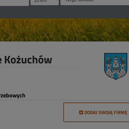
e Kożuchów
grzebowych
DODAJ SWOJĄ FIRMĘ