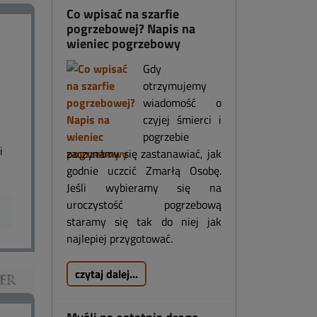
Co wpisać na szarfie
pogrzebowej? Napis na
wieniec pogrzebowy
Gdy
otrzymujemy
wiadomość o
czyjej śmierci i
pogrzebie
i
zaczynamy się zastanawiać, jak
godnie uczcić Zmarłą Osobę.
Jeśli wybieramy się na
uroczystość pogrzebową
staramy się tak do niej jak
najlepiej przygotować.
czytaj dalej...