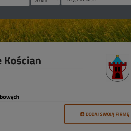
 Kościan
zebowych
DODAJ SWOJĄ FIRMĘ