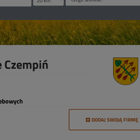
e Czempiń
zebowych
DODAJ SWOJĄ FIRMĘ