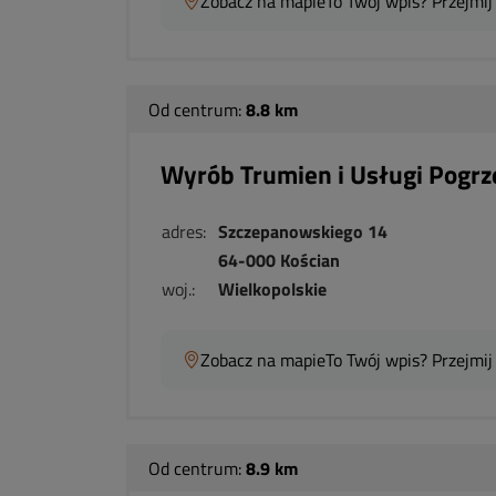
Zobacz na mapie
To Twój wpis? Przejmij
Od centrum:
8.8 km
Wyrób Trumien i Usługi Pogr
adres:
Szczepanowskiego 14
64-000 Kościan
woj.:
Wielkopolskie
Zobacz na mapie
To Twój wpis? Przejmij
Od centrum:
8.9 km