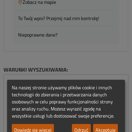
Zobacz na mapie
To Twój wpis? Przejmij nad nim kontrolę!
Niepoprawne dane?
WARUNKI WYSZUKIWANIA:
Na naszej stronie używamy plików cookie i innych
miasto:
technologii do zbierania i przetwarzania danych
Bychawa
osobowych w celu poprawy funkcjonalności strony
oraz analizy ruchu. Możesz wyrazić zgodę na
odległość:
wszystkie usługi lub dostosować swoje preferencje.
20 km
Dowiedz się więcej
Odrzuć
Akceptuję