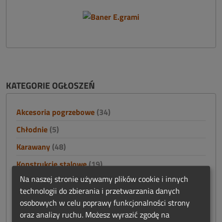
KATEGORIE OGŁOSZEŃ
Akcesoria pogrzebowe
(34)
Chłodnie
(5)
Karawany
(48)
Konstrukcje stalowe
(19)
Na naszej stronie używamy plików cookie i innych
Nagrobki i akcesoria cmentarne
(15)
technologii do zbierania i przetwarzania danych
Namioty
(0)
osobowych w celu poprawy funkcjonalności strony
oraz analizy ruchu. Możesz wyrazić zgodę na
Nieruchomości
(4)