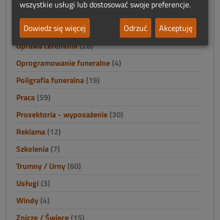
wszystkie usługi lub dostosować swoje preferencje.
Odszkodowania i finanse
(2)
Dowiedz się więcej
Odrzuć
Akceptuję
Odzież
(33)
Oprawa ceremonii
(28)
Oprogramowanie funeralne
(4)
Poligrafia funeralna
(19)
Praca
(59)
Prosektoria - wyposażenie
(30)
Reklama
(12)
Szkolenia
(7)
Trumny / Urny
(60)
Usługi
(3)
Windy
(4)
Znicze / Świece
(15)