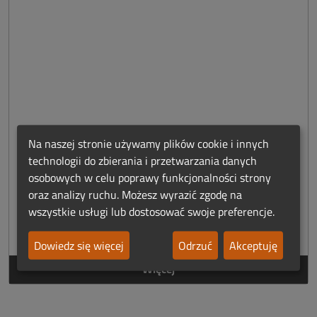
Na naszej stronie używamy plików cookie i innych
odzież medyczna dla pracowników
technologii do zbierania i przetwarzania danych
prosektorium.
osobowych w celu poprawy funkcjonalności strony
Odzież / Odzież żałobna
oraz analizy ruchu. Możesz wyrazić zgodę na
Miasto:
Lublin
wszystkie usługi lub dostosować swoje preferencje.
06-08-2024
Dowiedz się więcej
Odrzuć
Akceptuję
Więcej