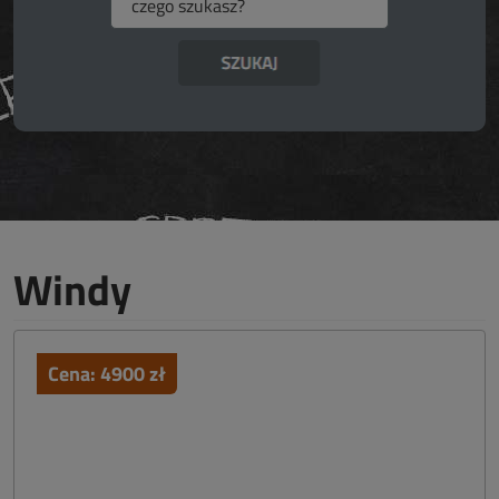
Windy
Cena:
4900
zł