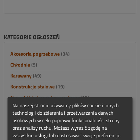
KATEGORIE OGŁOSZEŃ
Akcesoria pogrzebowe
(34)
Chłodnie
(5)
Karawany
(49)
Konstrukcje stalowe
(19)
Nagrobki i akcesoria cmentarne
(15)
Na naszej stronie używamy plików cookie i innych
Namioty
(0)
technologii do zbierania i przetwarzania danych
Nieruchomości
(4)
osobowych w celu poprawy funkcjonalności strony
oraz analizy ruchu. Możesz wyrazić zgodę na
Odszkodowania i finanse
(2)
wszystkie usługi lub dostosować swoje preferencje.