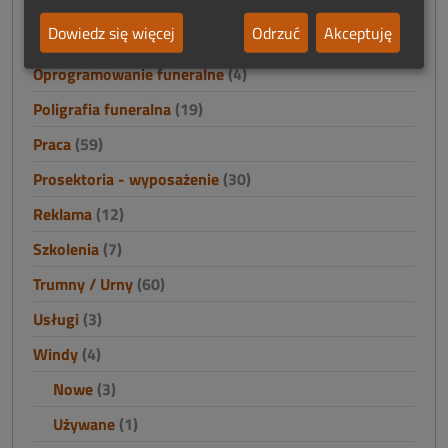
Odzież
(33)
Dowiedz się więcej
Odrzuć
Akceptuję
Oprawa ceremonii
(28)
Oprogramowanie funeralne
(4)
Poligrafia funeralna
(19)
Praca
(59)
Prosektoria - wyposażenie
(30)
Reklama
(12)
Szkolenia
(7)
Trumny / Urny
(60)
Usługi
(3)
Windy
(4)
Nowe
(3)
Używane
(1)