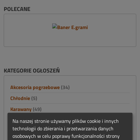
POLECANE
KATEGORIE OGŁOSZEŃ
Akcesoria pogrzebowe
(34)
Chłodnie
(5)
Karawany
(49)
Konstrukcje stalowe
(19)
Na naszej stronie używamy plików cookie i innych
technologii do zbierania i przetwarzania danych
Nagrobki i akcesoria cmentarne
(15)
osobowych w celu poprawy funkcjonalności strony