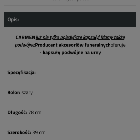
Opis:
CARMEN
Już nie tylko pojedyńcze kapsuły! Mamy także
podwójne.
Producent akcesoriów funeralnych
oferuje
-
kapsuły podwójne na urny
Specyfikacja:
Kolor:
szary
Długość:
78 cm
Szerokość:
39 cm