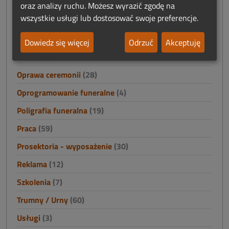
Namioty
(0)
oraz analizy ruchu. Możesz wyrazić zgodę na
wszystkie usługi lub dostosować swoje preferencje.
Nieruchomości
(4)
Odszkodowania i finanse
(2)
Dowiedz się więcej
Odrzuć
Akceptuję
Odzież
(33)
Oprawa ceremonii
(28)
Oprogramowanie funeralne
(4)
Poligrafia funeralna
(19)
Praca
(59)
Prosektoria - wyposażenie
(30)
Reklama
(12)
Szkolenia
(7)
Trumny / Urny
(60)
Usługi
(3)