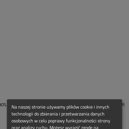
0% DOFINANSOWANIA NA WYPOSAŻENIE STANOWISK PRACY:
Na naszej stronie używamy plików cookie i innych
technologii do zbierania i przetwarzania danych
osobowych w celu poprawy funkcjonalności strony
oraz analizy ruchu. Możesz wyrazić zgodę na