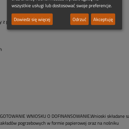
wszystkie usługi lub dostosować swoje preferencje.
Dowiedz się więcej
Odrzuć
Akceptuję
 z podnoszeniem hydraulicznym
h
GOTOWANIE WNIOSKU O DOFINANSOWANIE.Wnioski składane s
zakładów pogrzebowych w formie papierowej oraz na nośniku