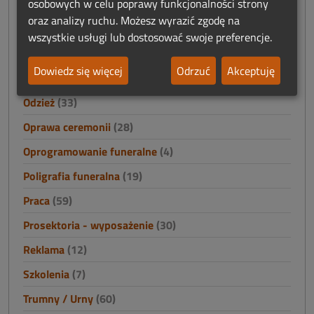
osobowych w celu poprawy funkcjonalności strony
Nagrobki i akcesoria cmentarne
(15)
oraz analizy ruchu. Możesz wyrazić zgodę na
Namioty
(0)
wszystkie usługi lub dostosować swoje preferencje.
Nieruchomości
(4)
Dowiedz się więcej
Odrzuć
Akceptuję
Odszkodowania i finanse
(2)
Odzież
(33)
Oprawa ceremonii
(28)
Oprogramowanie funeralne
(4)
Poligrafia funeralna
(19)
Praca
(59)
Prosektoria - wyposażenie
(30)
Reklama
(12)
Szkolenia
(7)
Trumny / Urny
(60)