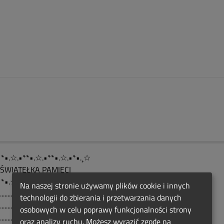
•*•.☆.•**•.☆.•**•.☆.•*•.¸☆
.....ŚWIATEŁKA PAMIĘCI
•*•.☆.•**•.☆.•**•.☆.•*•.¸☆
Na naszej stronie używamy plików cookie i innych
.................)
technologii do zbierania i przetwarzania danych
...............(( ))
osobowych w celu poprawy funkcjonalności strony
..............(((,)))
oraz analizy ruchu. Możesz wyrazić zgodę na