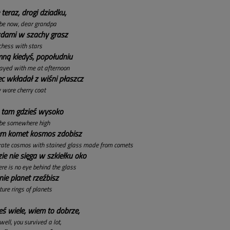
teraz, drogi dziadku,
e now, dear grandpa
zdami w szachy grasz
chess with stars
mną kiedyś, popołudniu
layed with me at afternoon
iec wkładał z wiśni płaszcz
 wore cherry coat
 tam gdzieś wysoko
e somewhere high
em komet kosmos zdobisz
rate cosmos with stained glass made from comets
ie nie sięga w szkiełku oko
re is no eye behind the glass
nie planet rzeźbisz
ture rings of planets
eś wiele, wiem to dobrze,
well, you survived a lot,