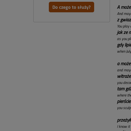
Do czego to służy?
A może 
And mayb
z gwia
You play 
jak ze 
as you p
gdy lip
when July
a może
and mayb
witraż
you deco
tam gdz
where the
pierście
you sculp
przeżył
I know it 