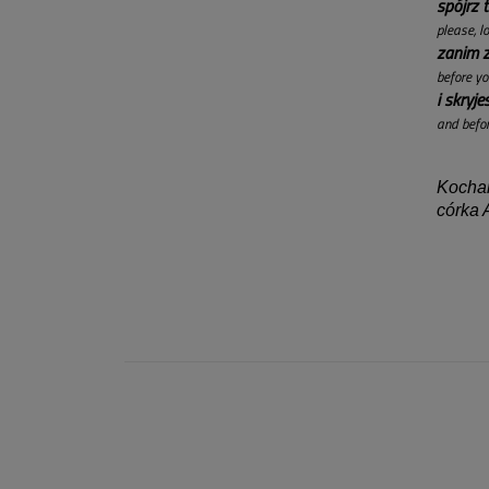
spójrz 
please, l
zanim z
before yo
i skryj
and befor
Kocha
córka 