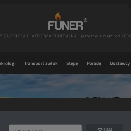
krologi
Transport zwłok
Stypy
Porady
Dostawcy