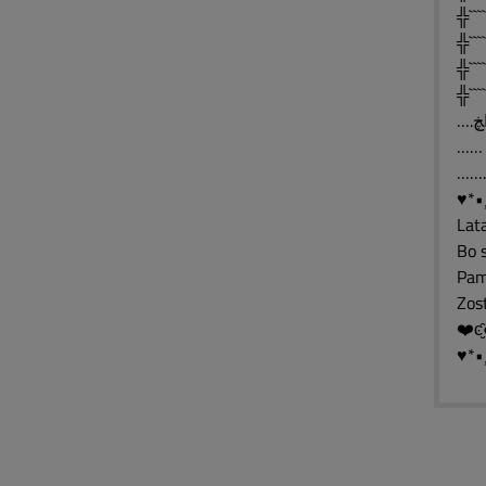
╬`````
╬`````
╬```
╬````
…
♥*•¸
Lat
Bo s
Pam
Zos
❤️ͼ̮̑
♥*•¸