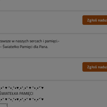
Zgłoś nadu
zawsze w naszych sercach i pamięci.-
 - Światełko Pamięci dla Pana.
Zgłoś nadu
•* ♥ *•¸*•♥¸•*¸•* ♥ *•¸•*`♥
....ŚWIATEŁKA PAMIĘCI
•* ♥ *•¸*•♥¸•*¸•* ♥ *•¸•*`♥
``````(