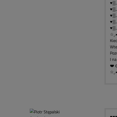
♥▒.....
♥▒.....
♥▒....
♥▒.
♥▒.
☆¸.
Kied
Wted
Pozw
I n
☆¸.
♥️♥️♥