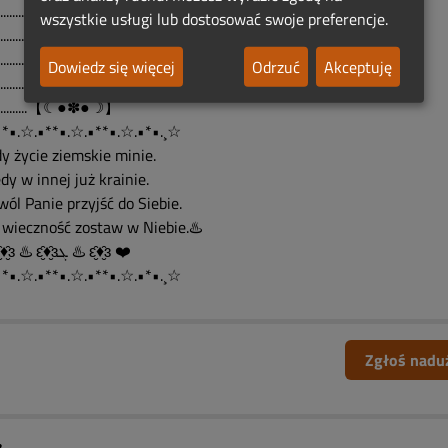
.............((( ,)))
wszystkie usługi lub dostosować swoje preferencje.
.............((((,))))
..............[][*][]....
Dowiedz się więcej
Odrzuć
Akceptuję
..........【☾●✽●☽】
..........【☾●✽●☽】
•*•.☆.•**•.☆.•**•.☆.•*•.¸☆
y życie ziemskie minie.
y w innej już krainie.
ól Panie przyjść do Siebie.
a wieczność zostaw w Niebie.♨️
❤️ ԑ̮̑♦̮̑ɜ ♨️ ԑ̮̑♦̮̑ɜܓ ♨️ ԑ̮̑♦̮̑ɜ ❤️
•*•.☆.•**•.☆.•**•.☆.•*•.¸☆
Zgłoś nadu
️