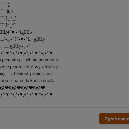
``````))
`````((,))
``````[_*_]
`````[*_*]
.ڿڰۣڿ(¨`•.♥´¨)ڿڰۣڿ
…… ....`•.¸.•´ (¨`•♥•´¨)….ڿڰۣڿ
…………....ڿڰۣڿ•.¸.•´
•* ♥ *•¸*•♥¸•*¸•* ♥ *•¸•*`♥
a przeminą - ból nie przeminie
erce płacze, choć wyschły łzy,
ięć - z tęsknotą zmieszana,
tanie z nami do końca dni.♨️
●̮̑ͽ❤️ͼ̮̑●̮̑ͽ❤️ͼ̮̑●̮̑ͽ❤️ͼ̮̑●̮̑ͽ❤️
•* ♥ *•¸*•♥¸•*¸•* ♥ *•¸•*`♥
Zgłoś nadu