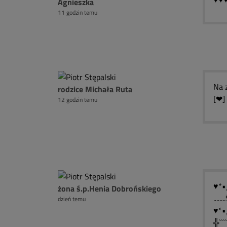
Agnieszka
11 godzin temu
Na 
rodzice Michała Ruta
[❤]
12 godzin temu
♥*•¸
żona ś.p.Henia Dobrońskiego
....
dzień temu
♥*•¸
╬`````