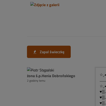
Zapal świeczkę
☆¸.
żona ś.p.Henia Dobrońskiego
....
2 godziny temu
☆¸.
♥▒.....
♥▒.....
♥▒.....