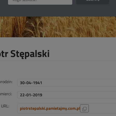
tr Stępalski
urodzin:
30-04-1941
mierci:
22-01-2019
i URL:
piotrstepalski.pamietajmy.com.pl