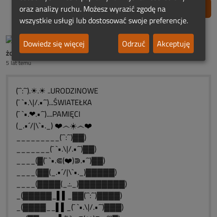
Zgłoś nadużycie
oraz analizy ruchu. Możesz wyrazić zgodę na
wszystkie usługi lub dostosować swoje preferencje.
Dowiedz się więcej
Odrzuć
Akceptuję
żona śp. Henryka Dobrońskiego
5 lat temu
(¯`:´¯).☀.☀ ..URODZINOWE
(¯ `•.\|/.•´¯)...ŚWIATEŁKA
(¯ `•.❤.•´¯)....PAMIĘCI
(_.•´/|\`•._) ❤️෴☀️෴❤️
_________(¯`:´¯)▓▓)
_______(¯ `•.\|/.•´¯)▓▓)
____(▓(¯ `•.⋐(❤️)⋑.•´¯)▓▓)
____(▓▓(_.•´/|\`•._)▓▓▓▓▓)
____(▓▓▓▓(_.:._)▓▓▓▓▓▓▓▓)
_(▓▓▓▓▓_▌▌_▓▓(¯`:´¯)▓▓▓▓)
_(▓▓▓▓__▌▌_(¯ `•.\|/.•´¯)▓▓▓)