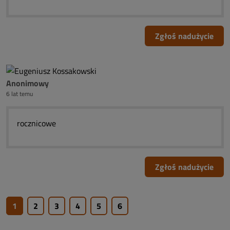
Zgłoś nadużycie
Anonimowy
6 lat temu
rocznicowe
Zgłoś nadużycie
1
2
3
4
5
6