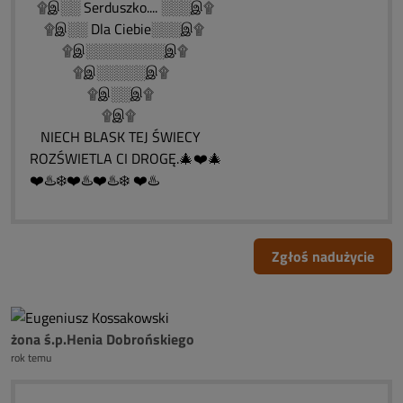
۩இ░░ Serduszko.... ░░░இ۩
۩இ░░ Dla Ciebie░░░இ۩
۩இ░░░░░░░░இ۩
۩இ░░░░░இ۩
۩இ░░இ۩
۩இ۩
NIECH BLASK TEJ ŚWIECY
ROZŚWIETLA CI DROGĘ.🎄❤️🎄
❤️♨️❄️❤️♨️❤️♨️❄️ ❤️♨️
Zgłoś nadużycie
żona ś.p.Henia Dobrońskiego
rok temu