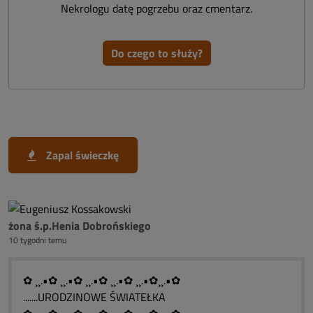
Nekrologu datę pogrzebu oraz cmentarz.
Do czego to służy?
Zapal świeczkę
żona ś.p.Henia Dobrońskiego
10 tygodni temu
✿ ¸¸.•✿ ¸¸.•✿ ¸¸.•✿ ¸¸.•✿ ¸¸.•✿¸¸.•✿
.......URODZINOWE ŚWIATEŁKA