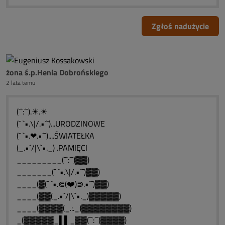
Zgłoś nadużycie
żona ś.p.Henia Dobrońskiego
2 lata temu
(¯`:´¯).☀.☀
(¯ `•.\|/.•´¯)...URODZINOWE
(¯ `•.❤.•´¯)....ŚWIATEŁKA
(_.•´/|\`•._) .PAMIĘCI
_________(¯`:´¯)▓▓)
_______(¯ `•.\|/.•´¯)▓▓)
____(▓(¯ `•.⋐(❤️)⋑.•´¯)▓▓)
____(▓▓(_.•´/|\`•._)▓▓▓▓▓)
____(▓▓▓▓(_.:._)▓▓▓▓▓▓▓▓)
_(▓▓▓▓▓_▌▌_▓▓(¯`:´¯)▓▓▓▓)