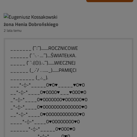
żona Henia Dobrońskiego
2 lata temu
_______ (¯`:´¯)........ROCZNICOWE
______ (¯ `·. · …´¯)....ŚWIATEŁKA.
_____ (¯ `·.(۞).·..´¯).......WIECZNEJ
______ (_.·´/ . ….._).......PAMIĘCI
________ (_.:._).
___*-:¦:-*_____0♥0♥_____♥0♥0
__*-:¦:-*____0♥0000♥___♥000♥0
_*-:¦:-*____0♥0000000♥000000♥0
_*-:¦:-*____0♥00000000000000♥0
__*-:¦:-*____0♥000000000000♥0
____*-:¦:-*____0♥00000000♥0
______*-:¦:-*_____0♥000♥0
_________*-:¦:-*____0♥0