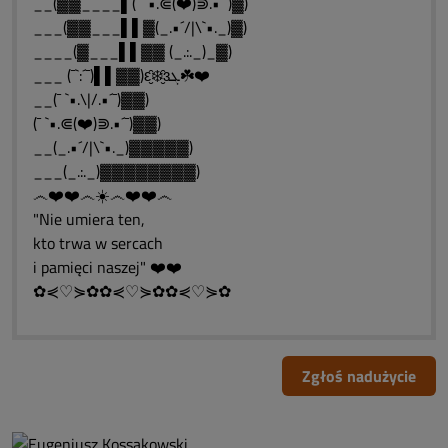
__(▓▓____▌(¯ `•.⋐(❤️)⋑.•´¯)▓)
___(▓▓___▌▌▓(_.•´/|\`•._)▓)
____(▓___▌▌▓▓ (_.:._)_▓)
___ (¯`:´¯)▌▌▓▓)ԑ̮̑❄️̮̑ɜܓ☘️❤️
__(¯ `•.\|/.•´¯)▓▓)
(¯ `•.⋐(❤️)⋑.•´¯)▓▓)
__(_.•´/|\`•._)▓▓▓▓▓)
___(_.:._)▓▓▓▓▓▓▓▓)
෴❤️❤️෴☀️෴❤️❤️෴
"Nie umiera ten,
kto trwa w sercach
i pamięci naszej" ❤️❤️
✿⋞♡⋟✿✿⋞♡⋟✿✿⋞♡⋟✿
Zgłoś nadużycie