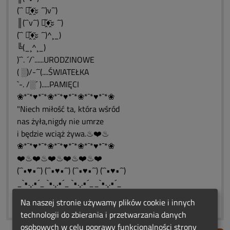
(¯` ะ̭̌♦̭̌ะ ´¯)v´¯)
║(¯`v´¯) ะ̭̌♦̭̌ะ ´¯)
(¯` ะ̭̌♦̭̌ะ ´¯)^¸_)
╚(_¸^¸_)
)¯`. ´/`......URODZINOWE
( ░)/-´¯(....ŚWIATEŁKA
`-. /░´ ).....PAMIĘCI
❀*¯*♥*¯*❀*¯*♥*¯*❀*¯*♥*¯*❀
"Niech miłość ta, która wśród
nas żyła,nigdy nie umrze
i będzie wciąż żywa.♨❤️♨
❀*¯*♥*¯*❀*¯*♥*¯*❀*¯*♥*¯*❀
❤️♨❤️♨❤️♨❤️♨❤️♨❤️
(¯`•♥•´¯) (¯`•♥•´¯) (¯`•♥•´¯) (¯`•♥•´¯)
_`•.¸.•´_ `•.¸.•´_ `•.¸.•´__`•.¸.•´_
❀*¯*♥*¯*❀*¯*♥*¯*❀*¯*♥*¯*❀
Na naszej stronie używamy plików cookie i innych
technologii do zbierania i przetwarzania danych
osobowych w celu poprawy funkcjonalności strony