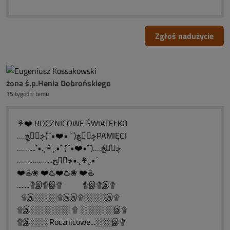
Zgłoś nadużycie
żona ś.p.Henia Dobrońskiego
15 tygodni temu
⚘❤️ ROCZNICOWE ŚWIATEŁKO
….ڿڰۣڿ(¨` •❤️•´¨)ڿڰۣڿPAMIĘCI
……....`•.¸⚘¸.•´ (¨`•❤️•´¨)….ڿڰۣڿ
…….…..…....ڿڰۣڿ•.¸⚘¸.•´
❤️♨️❀ ❤️♨️❤️♨️❀ ❤️♨️
........۩இ۩இ۩ ۩இ۩இ۩
۩இ░░░░۩இஇ۩░░░░இ۩
۩இ░░░░░░░ ۩ ░░░░░░இ۩
۩இ░░░ Rocznicowe...░░░இ۩