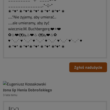
______________,*-:¦:-*
✬ *♥* ✬ *♥*✬ *♥* ✬ *♥* ✬*♥* ✬
......"Nie żyjemy, aby umierać...
......ale umieramy, aby żyć
wiecznie.M. Buchbergerę.❤️⭐❤️
✿♨❤️ԑ̮̑♦̮̑ɜܓ♨❤️♨ ԑ̮̑♦̮̑ɜܓ❤️♨✿
♥ ⋱⋰ ♥ ⋱⋰ ♥ ⋱⋰ ♥ ⋱⋰ ♥⋱⋰ ♥⋱⋰ ♥
✬ *♥* ✬ *♥*✬ *♥* ✬ *♥* ✬*♥* ✬
Zgłoś nadużycie
żona śp Henia Dobrońskiego
3 lata temu
║(¯`v´¯)