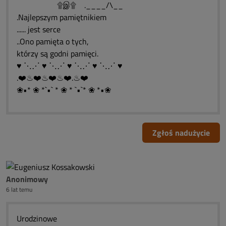
۩இ۩ .____/\__
.Najlepszym pamiętnikiem
...... jest serce
..Ono pamięta o tych,
którzy są godni pamięci.
♥ ⋱⋰ ♥ ⋱⋰ ♥ ⋱⋰ ♥ ⋱⋰ ♥
.❤️♨❤️♨❤️♨❤️.♨❤️
❀•* ❀ *`•` * ❀ * `•`* ❀ *•❀
Zgłoś nadużycie
Anonimowy
6 lat temu
Urodzinowe