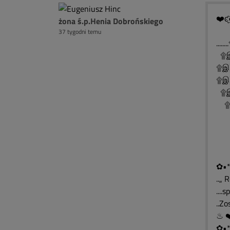
❤️ͼ̮̑
żona ś.p.Henia Dobrońskiego
37 tygodni temu
..
۩இ
۩இ
۩இ░
۩இ
۩இ
۩
۩
۩
✿•*
..„ 
....
..Z
✿•*