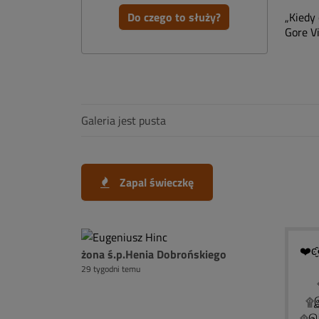
Do czego to służy?
„Kiedy 
Gore Vi
Galeria jest pusta
Zapal świeczkę
❤️ͼ̮̑
żona ś.p.Henia Dobrońskiego
29 tygodni temu
۩
۩இ