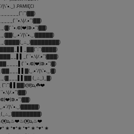
´/|\`•._) .PAMIĘCI
______(¯`:´¯)▓▓)
____(¯ `•.\|/.•´¯)▓▓)
_(▓(¯ `•.⋐(❤️)⋑.•´¯)▓▓)
_(▓▓(_.•´/|\`•._)▓▓▓▓▓)
__(▓▓▓▓(_.:._)▓▓▓▓▓▓▓▓)
▓▓▓▓_▌▌_▓▓(¯`:´¯)▓▓▓▓)
▓▓▓__▌▌_(¯ `•.\|/.•´¯)▓▓▓)
▓▓____▌(¯ `•.⋐(❤️)⋑.•´¯)▓)
(▓▓___▌▌▓(_.•´/|\`•._)▓)
_(▓___▌▌▓▓ (_.:._)_▓)
___ (¯`:´¯)▌▌▓▓)ԑ̮̑❄️̮̑ɜܓ☘️❤️
 `•.\|/.•´¯)▓▓)
•.⋐(❤️)⋑.•´¯)▓▓)
_.•´/|\`•._)▓▓▓▓▓)
(_.:._)▓▓▓▓▓▓▓▓)
❤️♨ԑ̮̑♦̮̑ɜܓ♨❤️♨ԑ̮̑♦̮̑ɜܓ♨❤️
♥* ✬ *♥*✬ *♥* ✬ *♥* ✬