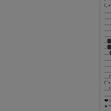
(_.•
___
___
___
___
__
_(▓
_(▓
__(
___
___
__(¯
(¯ `
__(
___
✬ *