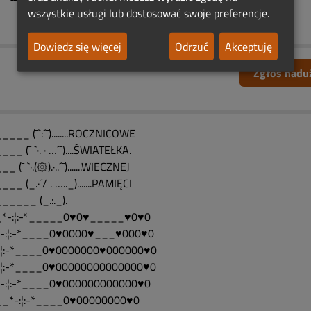
wszystkie usługi lub dostosować swoje preferencje.
Dowiedz się więcej
Odrzuć
Akceptuję
Zgłoś nadu
___ (¯`:´¯)........ROCZNICOWE
__ (¯ `·. · …´¯)....ŚWIATEŁKA.
_ (¯ `·.(۞).·..´¯).......WIECZNEJ
__ (_.·´/ . ….._).......PAMIĘCI
_____ (_.:._).
*-:¦:-*_____0♥0♥_____♥0♥0
-:¦:-*____0♥0000♥___♥000♥0
:¦:-*____0♥0000000♥000000♥0
:¦:-*____0♥00000000000000♥0
-:¦:-*____0♥000000000000♥0
_*-:¦:-*____0♥00000000♥0