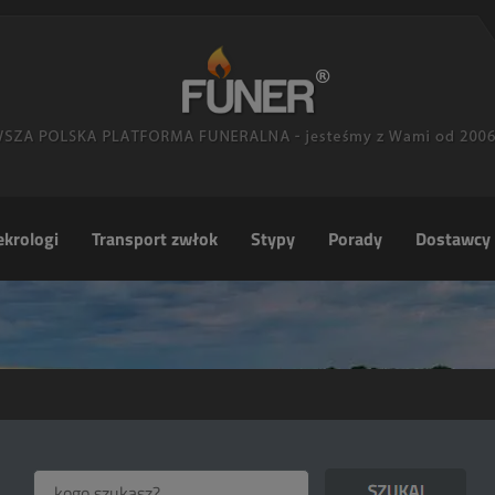
krologi
Transport zwłok
Stypy
Porady
Dostawcy