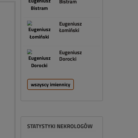
Bistram
Eugeniusz
Łomiński
Eugeniusz
Dorocki
wszyscy imiennicy
STATYSTYKI NEKROLOGÓW