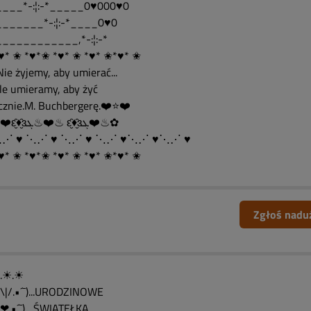
___*-:¦:-*_____0♥000♥0
______*-:¦:-*____0♥0
___________,*-:¦:-*
♥* ✬ *♥*✬ *♥* ✬ *♥* ✬*♥* ✬
.."Nie żyjemy, aby umierać...
..ale umieramy, aby żyć
cznie.M. Buchbergerę.❤️⭐❤️
✿♨❤️ԑ̮̑♦̮̑ɜܓ♨❤️♨ ԑ̮̑♦̮̑ɜܓ❤️♨✿
⋱⋰ ♥ ⋱⋰ ♥ ⋱⋰ ♥ ⋱⋰ ♥⋱⋰ ♥⋱⋰ ♥
♥* ✬ *♥*✬ *♥* ✬ *♥* ✬*♥* ✬
Zgłoś nadu
´¯).☀.☀
•.\|/.•´¯)...URODZINOWE
•.❤.•´¯)....ŚWIATEŁKA