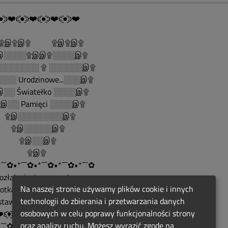
●̮̑ͽ❤️ͼ̮̑●̮̑ͽ❤️ͼ̮̑●̮̑ͽ❤️ͼ̮̑●̮̑ͽ❤️
......۩இ۩இ۩ ۩இ۩இ۩
░░░░۩இஇ۩░░░░இ۩
░░░░░░░ ۩ ░░░░░░இ۩
░░ Urodzinowe...░░░இ۩
░░ Światełko ░░░░இ۩
░░ Pamięci ░░░░இ۩
இ░░░░░░░░இ۩
இ░░░░░இ۩
இ░░இ۩
۩இ۩
´¯`✿•*´¯`✿•*´¯`✿•*´¯`✿•*´¯`✿
Rozłąka jest naszym losem,
Na naszej stronie używamy plików cookie i innych
spotkanie naszą nadzieją...
technologii do zbierania i przetwarzania danych
ostawiam modlitwę.❄️♨️❄️
osobowych w celu poprawy funkcjonalności strony
♨ ❤️ԑ̮̑♦̮̑ɜܓ ♨ ❤️ ♨ ԑ̮̑♦̮̑ɜܓ ❤️♨
oraz analizy ruchu. Możesz wyrazić zgodę na
´¯`✿•*´¯`✿•*´¯`✿•*´¯`✿•*´¯`✿