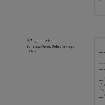
____
żona ś.p.Henia Dobrońskiego
____
rok temu
____
____
___
___
__*
_*-
_*-
__*
___