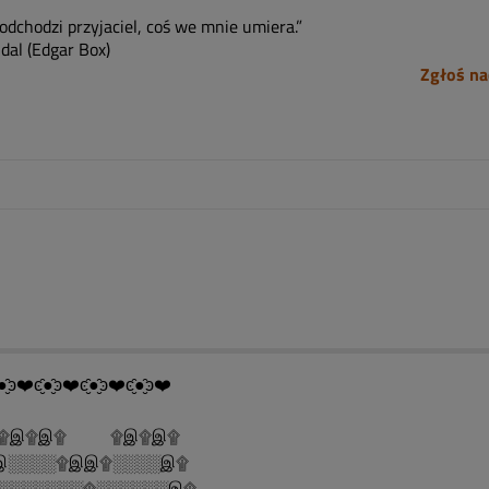
odchodzi przyjaciel, coś we mnie umiera.”
dal (Edgar Box)
Zgłoś na
●̮̑ͽ❤️ͼ̮̑●̮̑ͽ❤️ͼ̮̑●̮̑ͽ❤️ͼ̮̑●̮̑ͽ❤️
இ۩இ۩ ۩இ۩இ۩
░░░░۩இஇ۩░░░░இ۩