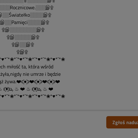
░░░░░░░۩░░░░░░இ۩
░░░Rocznicowe.░░░இ۩
░░Światełko░░░░இ۩
░░Pamięci░░░░இ۩
இ░░░░░░░░இ۩
இ░░░░░இ۩
இ░░இ۩
۩இ۩
*♥*¯*❀*¯*♥*¯*❀*¯*♥*¯*❀*♥*¯*❀
ech miłość ta, która wśród
żyła,nigdy nie umrze i będzie
ż żywa.❤️ͼ̮̑●̮̑ͽ❤️ͼ̮̑●̮̑ͽ❤️ͼ̮̑●̮̑ͽ❤️
❤️ ♨ ԑ̮̑♦̮̑ɜܓ ♨ ❤️ ♨ ԑ̮̑♦̮̑ɜܓ ♨ ❤️
*♥*¯*❀*¯*♥*¯*❀*¯*♥*¯*❀*♥*¯*❀
Zgłoś nadu