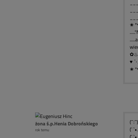
___
___
___
✬ *
....
....
wie
♥ 
✬ *
(¯`:
żona ś.p.Henia Dobrońskiego
(¯ `
rok temu
(¯ `