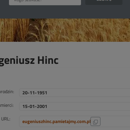
geniusz Hinc
urodzin:
20-11-1951
mierci:
15-01-2001
i URL:
eugeniuszhinc.pamietajmy.com.pl