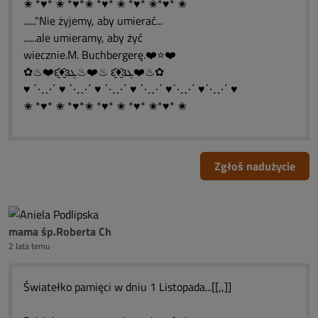
✬ *♥* ✬ *♥*✬ *♥* ✬ *♥* ✬*♥* ✬
......"Nie żyjemy, aby umierać...
......ale umieramy, aby żyć
wiecznie.M. Buchbergerę.❤️⭐❤️
✿♨❤️ԑ̮̑♦̮̑ɜܓ♨❤️♨ ԑ̮̑♦̮̑ɜܓ❤️♨✿
♥ ⋱⋰ ♥ ⋱⋰ ♥ ⋱⋰ ♥ ⋱⋰ ♥⋱⋰ ♥⋱⋰ ♥
✬ *♥* ✬ *♥*✬ *♥* ✬ *♥* ✬*♥* ✬
Zgłoś nadużycie
mama śp.Roberta Ch
2 lata temu
Światełko pamięci w dniu 1 Listopada...[[,,]]