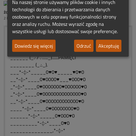
Na naszej stronie używamy plików cookie i innych
technologii do zbierania i przetwarzania danych
żona ś.p.Henia Dobrońskiego
osobowych w celu poprawy funkcjonalności strony
2 lata temu
oraz analizy ruchu. Możesz wyrazić zgodę na
wszystkie usługi lub dostosować swoje preferencje.
_______ (¯`:´¯)........ROCZNICOWE
______ (¯ `·. · …´¯)....ŚWIATEŁKA.
Dowiedz się więcej
Odrzuć
Akceptuję
_____ (¯ `·.(۞).·..´¯).......WIECZNEJ
______ (_.·´/ . ….._).......PAMIĘCI
________ (_.:._).
___*-:¦:-*_____0♥0♥_____♥0♥0
__*-:¦:-*____0♥0000♥___♥000♥0
_*-:¦:-*____0♥0000000♥000000♥0
_*-:¦:-*____0♥00000000000000♥0
__*-:¦:-*____0♥000000000000♥0
____*-:¦:-*____0♥00000000♥0
______*-:¦:-*_____0♥000♥0
_________*-:¦:-*____0♥0
______________,*-:¦:-*