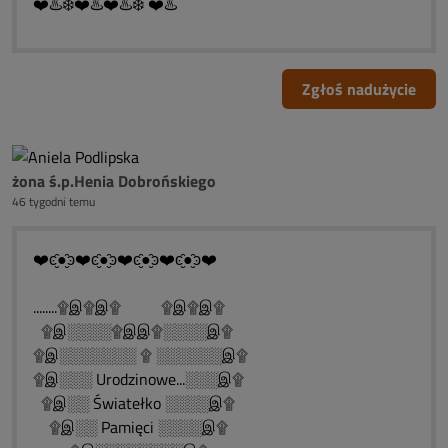
❤️♨️❄️❤️♨️❤️♨️❄️ ❤️♨️
Zgłoś nadużycie
żona ś.p.Henia Dobrońskiego
46 tygodni temu
❤️ͼ̮̑●̮̑ͽ❤️ͼ̮̑●̮̑ͽ❤️ͼ̮̑●̮̑ͽ❤️ͼ̮̑●̮̑ͽ❤️
........۩இ۩இ۩ ۩இ۩இ۩
۩இ░░░░۩இஇ۩░░░░இ۩
۩இ░░░░░░░ ۩ ░░░░░░இ۩
۩இ░░░ Urodzinowe...░░░இ۩
۩இ░░ Światełko ░░░░இ۩
۩இ░░ Pamięci ░░░░இ۩