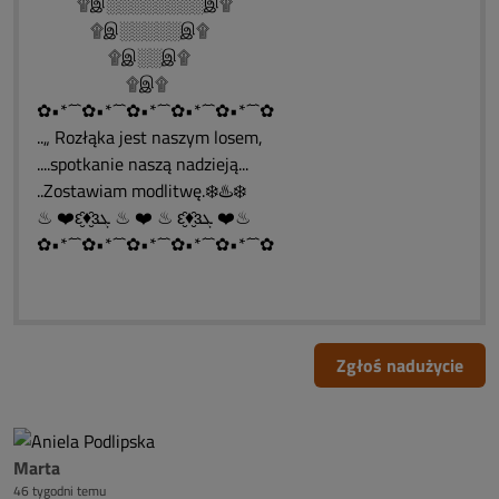
۩இ░░░░░░░░இ۩
۩இ░░░░░இ۩
۩இ░░இ۩
۩இ۩
✿•*´¯`✿•*´¯`✿•*´¯`✿•*´¯`✿•*´¯`✿
..„ Rozłąka jest naszym losem,
....spotkanie naszą nadzieją...
..Zostawiam modlitwę.❄️♨️❄️
♨ ❤️ԑ̮̑♦̮̑ɜܓ ♨ ❤️ ♨ ԑ̮̑♦̮̑ɜܓ ❤️♨
✿•*´¯`✿•*´¯`✿•*´¯`✿•*´¯`✿•*´¯`✿
Zgłoś nadużycie
Marta
46 tygodni temu