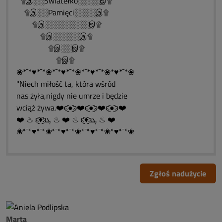
۩இ░░Światełko░░░░இ۩
۩இ░░Pamięci░░░░இ۩
۩இ░░░░░░░░இ۩
۩இ░░░░░இ۩
۩இ░░இ۩
۩இ۩
❀*¯*♥*¯*❀*¯*♥*¯*❀*¯*♥*¯*❀*♥*¯*❀
"Niech miłość ta, która wśród
nas żyła,nigdy nie umrze i będzie
wciąż żywa.❤️ͼ̮̑●̮̑ͽ❤️ͼ̮̑●̮̑ͽ❤️ͼ̮̑●̮̑ͽ❤️
❤️ ♨ ԑ̮̑♦̮̑ɜܓ ♨ ❤️ ♨ ԑ̮̑♦̮̑ɜܓ ♨ ❤️
❀*¯*♥*¯*❀*¯*♥*¯*❀*¯*♥*¯*❀*♥*¯*❀
Zgłoś nadużycie
Marta