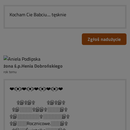
Kocham Cie Babciu.... tęsknie
Zgłoś nadużycie
żona ś.p.Henia Dobrońskiego
rok temu
❤️ͼ̮̑●̮̑ͽ❤️ͼ̮̑●̮̑ͽ❤️ͼ̮̑●̮̑ͽ❤️ͼ̮̑●̮̑ͽ❤️
۩இ۩இ۩ ۩இ۩இ۩
۩இ░░░░۩இஇ۩░░░░இ۩
۩இ░░░░░░░۩░░░░░░இ۩
۩இ░░░Rocznicowe.░░░இ۩