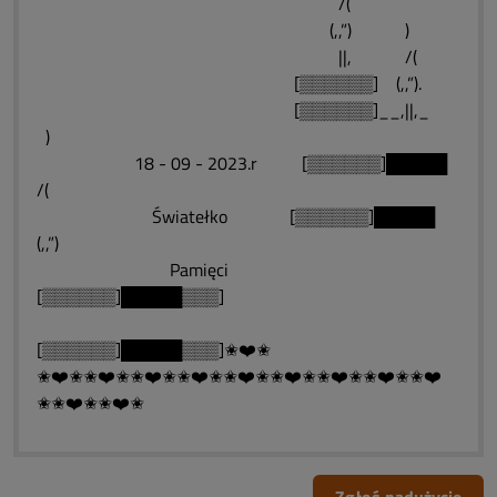
/(
(,,”) )
||, /(
[▒▒▒▒▒▒] (,,”).
[▒▒▒▒▒▒]__,||,_
)
18 - 09 - 2023.r [▒▒▒▒▒▒]█████
/(
Światełko [▒▒▒▒▒▒]█████
(,,”)
Pamięci
[▒▒▒▒▒▒]█████▒▒▒]
[▒▒▒▒▒▒]█████▒▒▒]✬❤️✬
✬❤️✬✬❤️✬✬❤️✬✬❤️✬✬❤️✬✬❤️✬✬❤️✬✬❤️✬✬❤️
✬✬❤️✬✬❤️✬