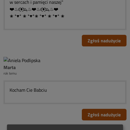
w sercach i pamięci naszej"
❤️♨ԑ̮̑♦̮̑ɜܓ♨❤️♨ԑ̮̑♦̮̑ɜܓ♨❤️
✬ *♥* ✬ *♥*✬ *♥* ✬ *♥* ✬
Zgłoś nadużycie
Marta
rok temu
Kocham Cie Babciu
Zgłoś nadużycie