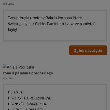
rok temu
Twoje drugie urodziny Babciu kochana ktore
świetujemy bez Ciebie. Pamietam i zawsze pamiętać
będę!
Zgłoś nadużycie
żona ś.p.Henia Dobrońskiego
rok temu
(¯`:´¯).☀.☀
(¯ `•.\|/.•´¯)...URODZINOWE
(¯ `•.❤.•´¯)....ŚWIATEŁKA
(_.•´/|\`•._) .PAMIĘCI