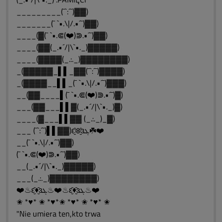
_________(¯`:´¯)▓▓)
_______(¯ `•.\|/.•´¯)▓▓)
____(▓(¯ `•.⋐(❤️)⋑.•´¯)▓▓)
____(▓▓(_.•´/|\`•._)▓▓▓▓▓)
____(▓▓▓▓(_.:._)▓▓▓▓▓▓▓▓)
_(▓▓▓▓▓_▌▌_▓▓(¯`:´¯)▓▓▓▓)
_(▓▓▓▓__▌▌_(¯ `•.\|/.•´¯)▓▓▓)
__(▓▓____▌(¯ `•.⋐(❤️)⋑.•´¯)▓)
___(▓▓___▌▌▓(_.•´/|\`•._)▓)
____(▓___▌▌▓▓ (_.:._)_▓)
___ (¯`:´¯)▌▌▓▓)ԑ̮̑❄️̮̑ɜܓ☘️❤️
__(¯ `•.\|/.•´¯)▓▓)
(¯ `•.⋐(❤️)⋑.•´¯)▓▓)
__(_.•´/|\`•._)▓▓▓▓▓)
___(_.:._)▓▓▓▓▓▓▓▓)
❤️♨ԑ̮̑♦̮̑ɜܓ♨❤️♨ԑ̮̑♦̮̑ɜܓ♨❤️
✬ *♥* ✬ *♥*✬ *♥* ✬ *♥* ✬
"Nie umiera ten,kto trwa