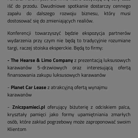
iść do przodu. Dwudniowe spotkanie dostarczy cennego
zapału do dalszego rozwoju biznesu, który musi
dostosować się do zmieniających realiów.
Konferencji towarzyszyć będzie ekspozycja partnerów
wydarzenia przy czym nie będą to tradycyjnie rozumiane
targi, raczej stoiska eksperckie. Będą to firmy:
- The Hearse & Limo Company
z prezentacją luksusow
y
ch
karawanów 5-drzwiowych oraz interesującą ofertą
finansowania zakupu luksusowych karawanów
-
Planet Car Lease
z atrakcyjną ofertą wynajmu
karawanów
-
Zniczpamieci.pl
oferujący biżuterię z odciskiem pa
l
ca,
kryształy pamięci jako formy upamiętniania zmarłych
osób, które zakład pogrzebowy może zaproponować swoim
Klientom