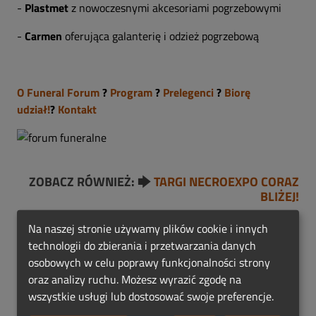
-
Plastmet
z
nowoczesnymi akcesoriami pogrzebowymi
-
Carmen
oferująca galanterię i odzież pogrzebową
O Funeral Forum
?
Program
?
Prelegenci
?
Biorę
udział!
?
Kontakt
ZOBACZ RÓWNIEŻ: 🡆
TARGI NECROEXPO CORAZ
BLIŻEJ!
Na naszej stronie używamy plików cookie i innych
technologii do zbierania i przetwarzania danych
Najnowsze aktualności
osobowych w celu poprawy funkcjonalności strony
oraz analizy ruchu. Możesz wyrazić zgodę na
wszystkie usługi lub dostosować swoje preferencje.