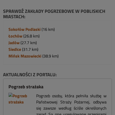
SPRAWDŹ ZAKŁADY POGRZEBOWE W POBLISKICH
MIASTACH:
Sokołów Podlaski
(16 km)
Łochów
(26.8 km)
Jadów
(27.7 km)
Siedlce
(31.7 km)
Mińsk Mazowiecki
(38.9 km)
AKTUALNOŚCI Z PORTALU:
Pogrzeb strażaka
Pogrzeb osoby, która pełniła służbę w
Państwowej Straży Pożarnej, odbywa
się zawsze według ściśle określonych
zasad. Są one uregulowane przepisami