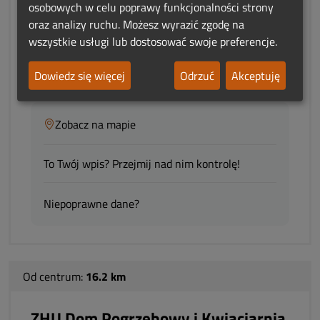
pogrzebowe
osobowych w celu poprawy funkcjonalności strony
oraz analizy ruchu. Możesz wyrazić zgodę na
adres:
Nowa 1A
wszystkie usługi lub dostosować swoje preferencje.
08-300 Sokołów Podlaski
Dowiedz się więcej
Odrzuć
Akceptuję
woj.:
Mazowieckie
Zobacz na mapie
To Twój wpis? Przejmij nad nim kontrolę!
Niepoprawne dane?
Od centrum:
16.2 km
ZHU Dom Pogrzebowy i Kwiaciarnia