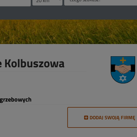
e Kolbuszowa
ogrzebowych
DODAJ SWOJĄ FIRMĘ