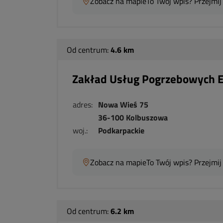
Zobacz na mapie
To Twój wpis? Przejmij
Od centrum:
4.6 km
Zakład Usług Pogrzebowych 
adres:
Nowa Wieś 75
36-100 Kolbuszowa
woj.:
Podkarpackie
Zobacz na mapie
To Twój wpis? Przejmij
Od centrum:
6.2 km