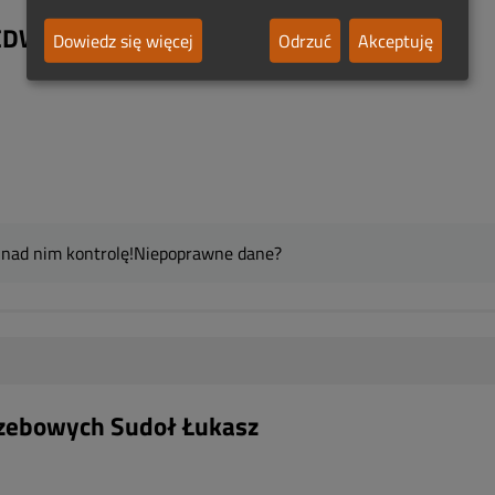
 EDWARD SUDOŁ
Dowiedz się więcej
Odrzuć
Akceptuję
 nad nim kontrolę!
Niepoprawne dane?
zebowych Sudoł Łukasz