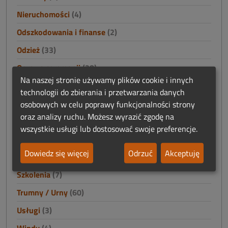
Nieruchomości
(4)
Odszkodowania i finanse
(2)
Odzież
(33)
Oprawa ceremonii
(28)
Na naszej stronie używamy plików cookie i innych
Oprogramowanie funeralne
(4)
technologii do zbierania i przetwarzania danych
Poligrafia funeralna
(19)
osobowych w celu poprawy funkcjonalności strony
oraz analizy ruchu. Możesz wyrazić zgodę na
Praca
(59)
wszystkie usługi lub dostosować swoje preferencje.
Prosektoria - wyposażenie
(30)
Dowiedz się więcej
Odrzuć
Akceptuję
Reklama
(12)
Szkolenia
(7)
Trumny / Urny
(60)
Usługi
(3)