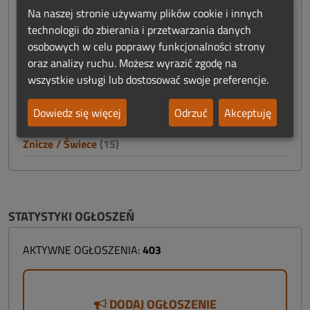
Na naszej stronie używamy plików cookie i innych
Reklama
(12)
technologii do zbierania i przetwarzania danych
osobowych w celu poprawy funkcjonalności strony
Szkolenia
(7)
oraz analizy ruchu. Możesz wyrazić zgodę na
Trumny / Urny
(60)
wszystkie usługi lub dostosować swoje preferencje.
Usługi
(3)
Dowiedz się więcej
Odrzuć
Akceptuję
Windy
(4)
Znicze / Świece
(15)
STATYSTYKI OGŁOSZEŃ
AKTYWNE OGŁOSZENIA:
403
DODAJ OGŁOSZENIE