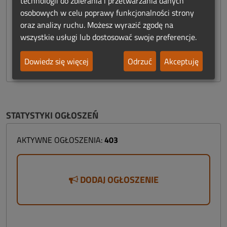
technologii do zbierania i przetwarzania danych
Trumny / Urny
(60)
osobowych w celu poprawy funkcjonalności strony
oraz analizy ruchu. Możesz wyrazić zgodę na
Usługi
(3)
wszystkie usługi lub dostosować swoje preferencje.
Windy
(4)
Dowiedz się więcej
Odrzuć
Akceptuję
Znicze / Świece
(15)
STATYSTYKI OGŁOSZEŃ
AKTYWNE OGŁOSZENIA:
403
DODAJ OGŁOSZENIE