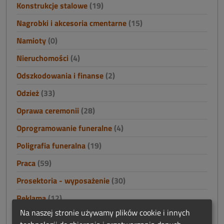
Konstrukcje stalowe
(19)
Nagrobki i akcesoria cmentarne
(15)
Namioty
(0)
Nieruchomości
(4)
Odszkodowania i finanse
(2)
Odzież
(33)
Oprawa ceremonii
(28)
Oprogramowanie funeralne
(4)
Poligrafia funeralna
(19)
Praca
(59)
Prosektoria - wyposażenie
(30)
Reklama
(12)
Na naszej stronie używamy plików cookie i innych
Szkolenia
(7)