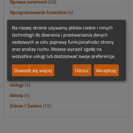
Oprawa ceremonii
(28)
Oprogramowanie funeralne
(4)
Poligrafia funeralna
(19)
Na naszej stronie używamy plików cookie i innych
Praca
(59)
technologii do zbierania i przetwarzania danych
osobowych w celu poprawy funkcjonalności strony
Prosektoria - wyposażenie
(30)
oraz analizy ruchu. Możesz wyrazić zgodę na
Reklama
(12)
wszystkie usługi lub dostosować swoje preferencje.
Szkolenia
(7)
Dowiedz się więcej
Odrzuć
Akceptuję
Trumny / Urny
(60)
Usługi
(3)
Windy
(4)
Znicze / Świece
(15)