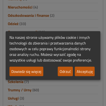
Nieruchomości
(4)
Odszkodowania i finanse
(2)
Odzież
(33)
Oprawa ceremonii
(28)
Na naszej stronie używamy plików cookie i innych
Oprogramowanie funeralne
(4)
technologii do zbierania i przetwarzania danych
Poligrafia funeralna
(19)
osobowych w celu poprawy funkcjonalności strony
oraz analizy ruchu. Możesz wyrazić zgodę na
Praca
(59)
wszystkie usługi lub dostosować swoje preferencje.
Prosektoria - wyposażenie
(30)
Dowiedz się więcej
Odrzuć
Akceptuję
Reklama
(12)
Szkolenia
(7)
Trumny / Urny
(60)
Usługi
(3)