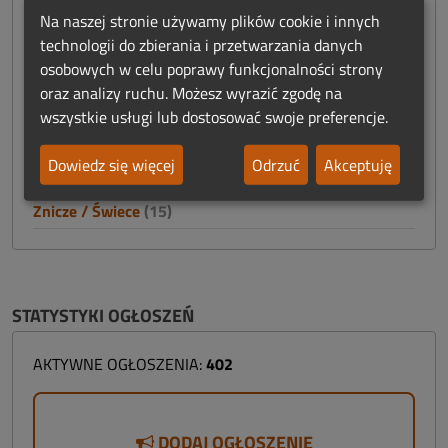
Prosektoria - wyposażenie
(30)
Na naszej stronie używamy plików cookie i innych
Reklama
(12)
technologii do zbierania i przetwarzania danych
osobowych w celu poprawy funkcjonalności strony
Szkolenia
(7)
oraz analizy ruchu. Możesz wyrazić zgodę na
Trumny / Urny
(60)
wszystkie usługi lub dostosować swoje preferencje.
Usługi
(3)
Dowiedz się więcej
Odrzuć
Akceptuję
Windy
(4)
Znicze / Świece
(15)
STATYSTYKI OGŁOSZEŃ
AKTYWNE OGŁOSZENIA:
402
DODAJ OGŁOSZENIE