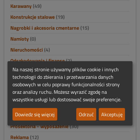
Karawany
(49)
Konstrukcje stalowe
(19)
Nagrobki i akcesoria cmentarne
(15)
Namioty
(0)
Nieruchomości
(4)
Odszkodowania i finanse
(2)
Na naszej stronie używamy plików cookie i innych
Odzież
(33)
technologii do zbierania i przetwarzania danych
Oprawa ceremonii
(28)
osobowych w celu poprawy funkcjonalności strony
oraz analizy ruchu. Możesz wyrazić zgodę na
Oprogramowanie funeralne
(4)
wszystkie usługi lub dostosować swoje preferencje.
Poligrafia funeralna
(19)
Dowiedz się więcej
Odrzuć
Akceptuję
Praca
(59)
Prosektoria - wyposażenie
(30)
Reklama
(12)