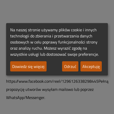
Serdecznie zapraszam do wysłuchania:
Na naszej stronie używamy plików cookie i innych
technologii do zbierania i przetwarzania danych
osobowych w celu poprawy funkcjonalności strony
• koncertmistrz - https://www.youtube.com/watch?
oraz analizy ruchu. Możesz wyrazić zgodę na
wszystkie usługi lub dostosować swoje preferencje.
v=mZ6O4iPlIl8&t=1640s
Dowiedz się więcej
Odrzuć
Akceptuję
• kameralista -
https://www.facebook.com/reel/1296126338298445Pełną
propozycję utworów wysyłam mailowo lub poprzez
WhatsApp/Messenger.