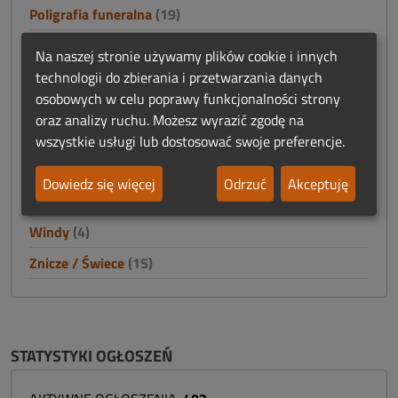
Poligrafia funeralna
(19)
Praca
(59)
Na naszej stronie używamy plików cookie i innych
Prosektoria - wyposażenie
(30)
technologii do zbierania i przetwarzania danych
osobowych w celu poprawy funkcjonalności strony
Reklama
(12)
oraz analizy ruchu. Możesz wyrazić zgodę na
Szkolenia
(7)
wszystkie usługi lub dostosować swoje preferencje.
Trumny / Urny
(60)
Dowiedz się więcej
Odrzuć
Akceptuję
Usługi
(3)
Windy
(4)
Znicze / Świece
(15)
STATYSTYKI OGŁOSZEŃ