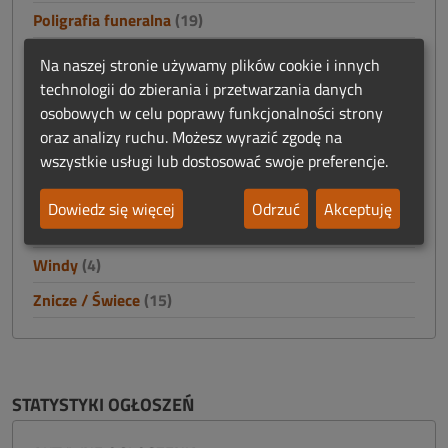
Poligrafia funeralna
(19)
Praca
(59)
Na naszej stronie używamy plików cookie i innych
technologii do zbierania i przetwarzania danych
Prosektoria - wyposażenie
(30)
osobowych w celu poprawy funkcjonalności strony
Reklama
(12)
oraz analizy ruchu. Możesz wyrazić zgodę na
Szkolenia
(7)
wszystkie usługi lub dostosować swoje preferencje.
Trumny / Urny
(60)
Dowiedz się więcej
Odrzuć
Akceptuję
Usługi
(3)
Windy
(4)
Znicze / Świece
(15)
STATYSTYKI OGŁOSZEŃ