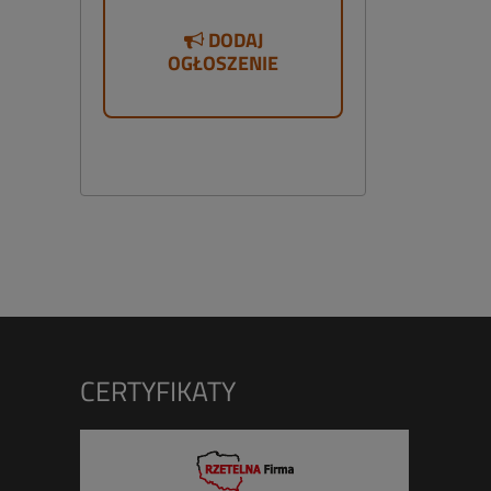
DODAJ
OGŁOSZENIE
CERTYFIKATY