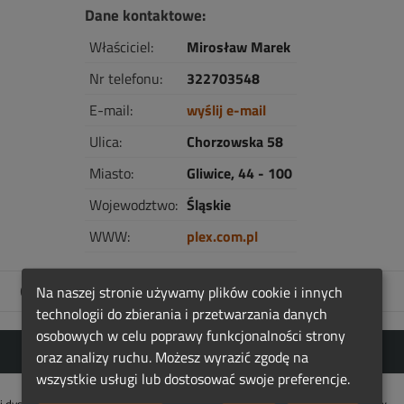
Dane kontaktowe:
Właściciel:
Mirosław Marek
Nr telefonu:
322703548
E-mail:
wyślij e-mail
Ulica:
Chorzowska 58
Miasto:
Gliwice, 44 - 100
Wojewodztwo:
Śląskie
WWW:
plex.com.pl
Galeria jest pusta
Na naszej stronie używamy plików cookie i innych
technologii do zbierania i przetwarzania danych
osobowych w celu poprawy funkcjonalności strony
oraz analizy ruchu. Możesz wyrazić zgodę na
wszystkie usługi lub dostosować swoje preferencje.