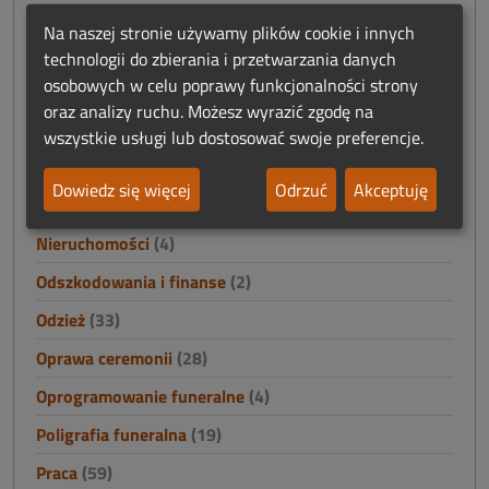
Akcesoria pogrzebowe
(34)
Na naszej stronie używamy plików cookie i innych
Chłodnie
(5)
technologii do zbierania i przetwarzania danych
osobowych w celu poprawy funkcjonalności strony
Karawany
(49)
oraz analizy ruchu. Możesz wyrazić zgodę na
Konstrukcje stalowe
(19)
wszystkie usługi lub dostosować swoje preferencje.
Nagrobki i akcesoria cmentarne
(15)
Dowiedz się więcej
Odrzuć
Akceptuję
Namioty
(0)
Nieruchomości
(4)
Odszkodowania i finanse
(2)
Odzież
(33)
Oprawa ceremonii
(28)
Oprogramowanie funeralne
(4)
Poligrafia funeralna
(19)
Praca
(59)