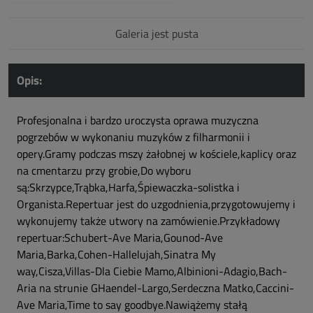
Galeria jest pusta
Opis:
Profesjonalna i bardzo uroczysta oprawa muzyczna
pogrzebów w wykonaniu muzyków z filharmonii i
opery.Gramy podczas mszy żałobnej w kościele,kaplicy oraz
na cmentarzu przy grobie,Do wyboru
są:Skrzypce,Trąbka,Harfa,Śpiewaczka-solistka i
Organista.Repertuar jest do uzgodnienia,przygotowujemy i
wykonujemy także utwory na zamówienie.Przykładowy
repertuar:Schubert-Ave Maria,Gounod-Ave
Maria,Barka,Cohen-Hallelujah,Sinatra My
way,Cisza,Villas-Dla Ciebie Mamo,Albinioni-Adagio,Bach-
Aria na strunie GHaendel-Largo,Serdeczna Matko,Caccini-
Ave Maria,Time to say goodbye.Nawiążemy stałą