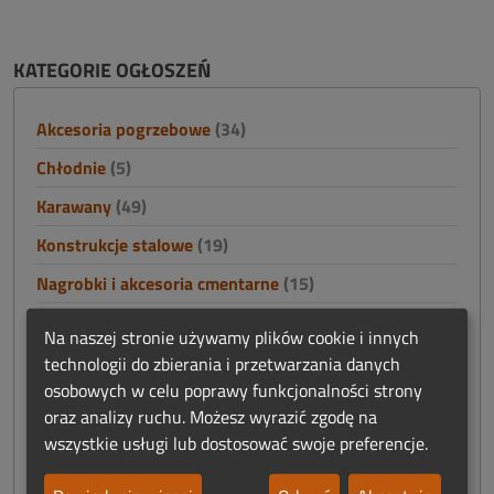
KATEGORIE OGŁOSZEŃ
Akcesoria pogrzebowe
(34)
Chłodnie
(5)
Karawany
(49)
Konstrukcje stalowe
(19)
Nagrobki i akcesoria cmentarne
(15)
Namioty
(0)
Na naszej stronie używamy plików cookie i innych
Nieruchomości
(4)
technologii do zbierania i przetwarzania danych
osobowych w celu poprawy funkcjonalności strony
Odszkodowania i finanse
(2)
oraz analizy ruchu. Możesz wyrazić zgodę na
Odzież
(33)
wszystkie usługi lub dostosować swoje preferencje.
Oprawa ceremonii
(28)