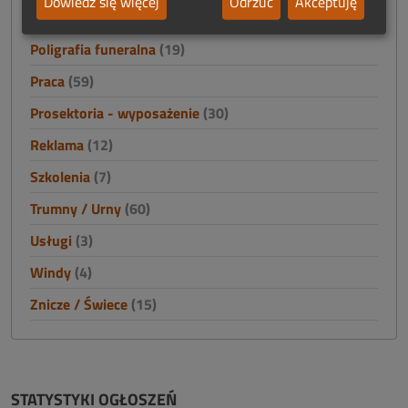
Dowiedz się więcej
Odrzuć
Akceptuję
Oprogramowanie funeralne
(4)
Poligrafia funeralna
(19)
Praca
(59)
Prosektoria - wyposażenie
(30)
Reklama
(12)
Szkolenia
(7)
Trumny / Urny
(60)
Usługi
(3)
Windy
(4)
Znicze / Świece
(15)
STATYSTYKI OGŁOSZEŃ