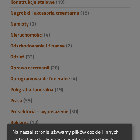
Konstrukcje stalowe
(19)
Nagrobki i akcesoria cmentarne
(15)
Namioty
(0)
Nieruchomości
(4)
Odszkodowania i finanse
(2)
Odzież
(33)
Oprawa ceremonii
(28)
Oprogramowanie funeralne
(4)
Poligrafia funeralna
(19)
Praca
(59)
Prosektoria - wyposażenie
(30)
Reklama
(12)
Na naszej stronie używamy plików cookie i innych
Szkolenia
(7)
technologii do zbierania i przetwarzania danych