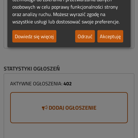
Trumny / Urny
(60)
osobowych w celu poprawy funkcjonalności strony
oraz analizy ruchu. Możesz wyrazić zgodę na
Usługi
(3)
wszystkie usługi lub dostosować swoje preferencje.
Windy
(4)
Znicze / Świece
(15)
Dowiedz się więcej
Odrzuć
Akceptuję
STATYSTYKI OGŁOSZEŃ
AKTYWNE OGŁOSZENIA:
402
DODAJ OGŁOSZENIE