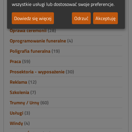
wszystkie usługi lub dostosować swoje preferencje.
Odszkodowania i finanse
(2)
Dowiedz się więcej
Odrzuć
Akceptuję
Odzież
(33)
Oprawa ceremonii
(28)
Oprogramowanie funeralne
(4)
Poligrafia funeralna
(19)
Praca
(59)
Prosektoria - wyposażenie
(30)
Reklama
(12)
Szkolenia
(7)
Trumny / Urny
(60)
Usługi
(3)
Windy
(4)