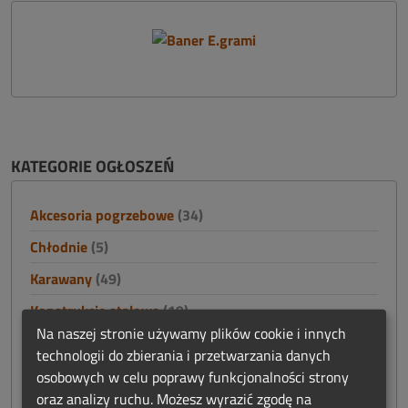
KATEGORIE OGŁOSZEŃ
Akcesoria pogrzebowe
(34)
Chłodnie
(5)
Karawany
(49)
Konstrukcje stalowe
(19)
Na naszej stronie używamy plików cookie i innych
Nagrobki i akcesoria cmentarne
(15)
technologii do zbierania i przetwarzania danych
Namioty
(0)
osobowych w celu poprawy funkcjonalności strony
oraz analizy ruchu. Możesz wyrazić zgodę na
Nieruchomości
(4)