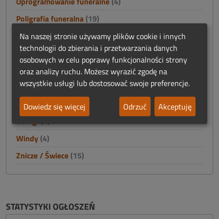
Oprogramowanie funeralne
(4)
Poligrafia funeralna
(19)
Praca
(59)
Na naszej stronie używamy plików cookie i innych
technologii do zbierania i przetwarzania danych
Prosektoria - wyposażenie
(30)
osobowych w celu poprawy funkcjonalności strony
Reklama
(12)
oraz analizy ruchu. Możesz wyrazić zgodę na
wszystkie usługi lub dostosować swoje preferencje.
Szkolenia
(7)
Trumny / Urny
(60)
Dowiedz się więcej
Odrzuć
Akceptuję
Usługi
(3)
Windy
(4)
Znicze / Świece
(15)
STATYSTYKI OGŁOSZEŃ