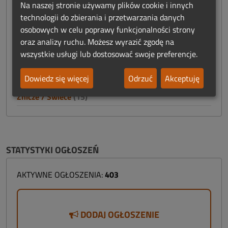
Na naszej stronie używamy plików cookie i innych
Reklama
(12)
technologii do zbierania i przetwarzania danych
Szkolenia
(7)
osobowych w celu poprawy funkcjonalności strony
oraz analizy ruchu. Możesz wyrazić zgodę na
Trumny / Urny
(60)
wszystkie usługi lub dostosować swoje preferencje.
Usługi
(3)
Dowiedz się więcej
Odrzuć
Akceptuję
Windy
(4)
Znicze / Świece
(15)
STATYSTYKI OGŁOSZEŃ
AKTYWNE OGŁOSZENIA:
403
DODAJ OGŁOSZENIE