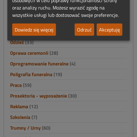
osobowych w celu poprawy funkcjonalności strony
oraz analizy ruchu. Możesz wyrazić zgodę na
Namioty
(0)
wszystkie usługi lub dostosować swoje preferencje.
Nieruchomości
(4)
Dowiedz się więcej
Odrzuć
Akceptuję
Odszkodowania i finanse
(2)
Odzież
(33)
Oprawa ceremonii
(28)
Oprogramowanie funeralne
(4)
Poligrafia funeralna
(19)
Praca
(59)
Prosektoria - wyposażenie
(30)
Reklama
(12)
Szkolenia
(7)
Trumny / Urny
(60)