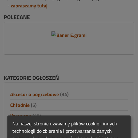
-
zapraszamy tutaj
POLECANE
KATEGORIE OGŁOSZEŃ
Akcesoria pogrzebowe
(34)
Chłodnie
(5)
Karawany
(49)
Na naszej stronie używamy plików cookie i innych
Konstrukcje stalowe
(19)
technologii do zbierania i przetwarzania danych
Nagrobki i akcesoria cmentarne
(15)