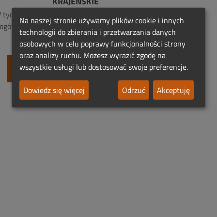
KRAJEŃSKIE
 tym mieście nie opublikowano jeszcze żadnych
Na naszej stronie używamy plików cookie i innych
ogów. Możesz być pierwszym, który doda pamiątkę o
technologii do zbierania i przetwarzania danych
zmarłym bliskim.
osobowych w celu poprawy funkcjonalności strony
oraz analizy ruchu. Możesz wyrazić zgodę na
wszystkie usługi lub dostosować swoje preferencje.
Dodaj Pierwszy Nekrolog
Dowiedz się więcej
Odrzuć
Akceptuję