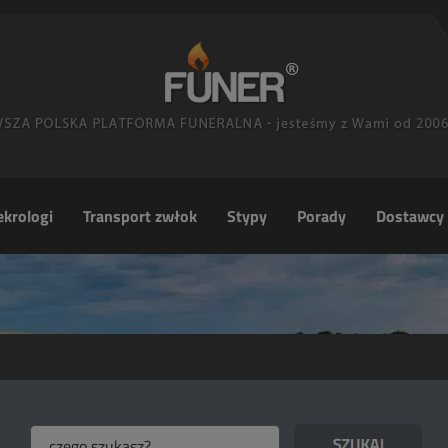
krologi
Transport zwłok
Stypy
Porady
Dostawcy