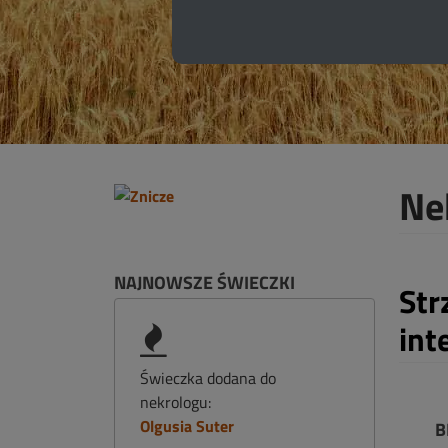
Ne
NAJNOWSZE ŚWIECZKI
Str
int
Świeczka dodana do
nekrologu:
Olgusia Suter
B