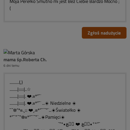
Moja Perełko Smutno mi jest Bez Ciebie Bardzo Mocno ;
(
Zgłoś nadużycie
mama śp.Roberta Ch.
6 dni temu
...........(,)
.........|::::::|..☆
.........|::::::|. ❤️.¤ª“˜¨
.........|::::::|. ❤️.¤ª“˜¨ ...☀️ Niedzielne ☀️
¯¨˜❄️“ª¤.¸::: ❤️¸.¤ª“˜¨¨˜“¨...☀️Światełko ☀️
ª“˜¨“¨˜“❄️¤ª“˜¨¨˜“¨...☀️Pamięci☀️
˜”*•ڰۣڿ ❤️ ڰۣڿ•°*”˜