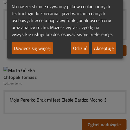
tydzień temu
Na naszej stronie używamy plików cookie i innych
technologii do zbierania i przetwarzania danych
Moja Perełko Smutno mi jest Bez Ciebie Bardzo Mocno ;
osobowych w celu poprawy funkcjonalności strony
(
oraz analizy ruchu. Możesz wyrazić zgodę na
wszystkie usługi lub dostosować swoje preferencje.
Dowiedz się więcej
Odrzuć
Akceptuję
Zgłoś nadużycie
Chłopak Tomasz
tydzień temu
Moja Perełko Brak mi jest Ciebie Bardzo Mocno ;(
Zgłoś nadużycie