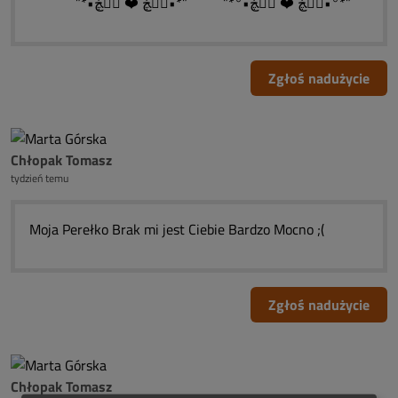
˜”*•ڰۣڿ ❤️ ڰۣڿ•°*”˜ ˜”*•ڰۣڿ ❤️ ڰۣڿ•°*”
Zgłoś nadużycie
Chłopak Tomasz
tydzień temu
Moja Perełko Brak mi jest Ciebie Bardzo Mocno ;(
Zgłoś nadużycie
Chłopak Tomasz