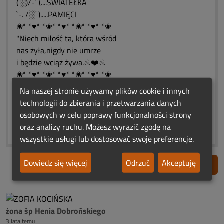
( ░)/-´¯(....ŚWIATEŁKA
`-. /░´ ).....PAMIĘCI
❀*¯*♥*¯*❀*¯*♥*¯*❀*¯*♥*¯*❀
"Niech miłość ta, która wśród
nas żyła,nigdy nie umrze
i będzie wciąż żywa.♨❤️♨
❀*¯*♥*¯*❀*¯*♥*¯*❀*¯*♥*¯*❀
❤️♨❤️♨❤️♨❤️♨❤️♨❤️♨❤️
Na naszej stronie używamy plików cookie i innych
(¯`•♥•´¯) (¯`•♥•´¯) (¯`•♥•´¯) (¯`•♥•´¯)
technologii do zbierania i przetwarzania danych
_`•.¸.•´_ `•.¸.•´_ `•.¸.•´__`•.¸.•´_
osobowych w celu poprawy funkcjonalności strony
❀*¯*♥*¯*❀*¯*♥*¯*❀*¯*♥*¯*❀
oraz analizy ruchu. Możesz wyrazić zgodę na
wszystkie usługi lub dostosować swoje preferencje.
Dowiedz się więcej
Odrzuć
Akceptuję
Zgłoś nadużycie
żona śp Henia Dobrońskiego
3 lata temu