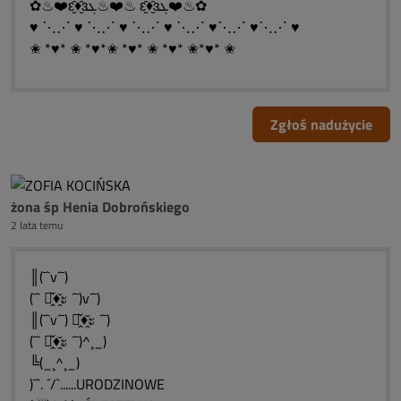
✿♨❤️ԑ̮̑♦̮̑ɜܓ♨❤️♨ ԑ̮̑♦̮̑ɜܓ❤️♨✿
♥ ⋱⋰ ♥ ⋱⋰ ♥ ⋱⋰ ♥ ⋱⋰ ♥⋱⋰ ♥⋱⋰ ♥
✬ *♥* ✬ *♥*✬ *♥* ✬ *♥* ✬*♥* ✬
Zgłoś nadużycie
żona śp Henia Dobrońskiego
2 lata temu
║(¯`v´¯)
(¯` ะ̭̌♦̭̌ะ ´¯)v´¯)
║(¯`v´¯) ะ̭̌♦̭̌ะ ´¯)
(¯` ะ̭̌♦̭̌ะ ´¯)^¸_)
╚(_¸^¸_)
)¯`. ´/`......URODZINOWE