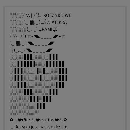
░░░░)¯`\\ | /´¯(.....ROCZNICOWE
░░░░ (._.:▓:._.)....ŚWIATEŁKA
░░░░░ (_.:._).....PAMIĘCI
)¯`\\ | /´¯( ✫•◥◣____◢◤•✫
(._.:▓:._.) ◥◣__ __◢◤
░ (_.:._) ◥◣__ __◢◤
░░░░▐▐▐░░░░░▐▐▐
░░▐▐▐▐▐▐░░░▐▐▐▐▐▐
░▐▐▐░░░░▐░▐░░░░▐▐▐
░▐▐▐░░░░░▐░░░░░▐▐▐
░░▐▐▐░░░░░░░░░▐▐▐
░░░░▐▐▐░░░░░▐▐▐
░░░░░░▐▐▐░▐▐▐
░░░░░░░░▐▐▐
░░░░░░░░░
✿♨❤️ԑ̮̑♦̮̑ɜܓ♨❤️♨ ԑ̮̑♦̮̑ɜܓ❤️♨✿
..„ Rozłąka jest naszym losem,