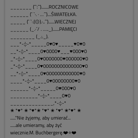
_______ (¯`:´¯)........ROCZNICOWE
______ (¯ `·. · …´¯)....ŚWIATEŁKA.
_____ (¯ `·.(۞).·..´¯).......WIECZNEJ
______ (_.·´/ . ….._).......PAMIĘCI
________ (_.:._).
___*-:¦:-*_____0♥0♥_____♥0♥0
__*-:¦:-*____0♥0000♥___♥000♥0
_*-:¦:-*____0♥0000000♥000000♥0
_*-:¦:-*____0♥00000000000000♥0
__*-:¦:-*____0♥000000000000♥0
____*-:¦:-*____0♥00000000♥0
______*-:¦:-*_____0♥000♥0
_________*-:¦:-*____0♥0
______________,*-:¦:-*
✬ *♥* ✬ *♥*✬ *♥* ✬ *♥* ✬*♥* ✬
......"Nie żyjemy, aby umierać...
......ale umieramy, aby żyć
wiecznie.M. Buchbergerę.❤️⭐❤️