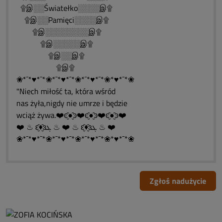
۩இ░░Światełko░░░░இ۩
۩இ░░Pamięci░░░░இ۩
۩இ░░░░░░░░இ۩
۩இ░░░░░இ۩
۩இ░░இ۩
۩இ۩
❀*¯*♥*¯*❀*¯*♥*¯*❀*¯*♥*¯*❀*♥*¯*❀
"Niech miłość ta, która wśród
nas żyła,nigdy nie umrze i będzie
wciąż żywa.❤️ͼ̮̑●̮̑ͽ❤️ͼ̮̑●̮̑ͽ❤️ͼ̮̑●̮̑ͽ❤️
❤️ ♨ ԑ̮̑♦̮̑ɜܓ ♨ ❤️ ♨ ԑ̮̑♦̮̑ɜܓ ♨ ❤️
❀*¯*♥*¯*❀*¯*♥*¯*❀*¯*♥*¯*❀*♥*¯*❀
Zgłoś nadużycie