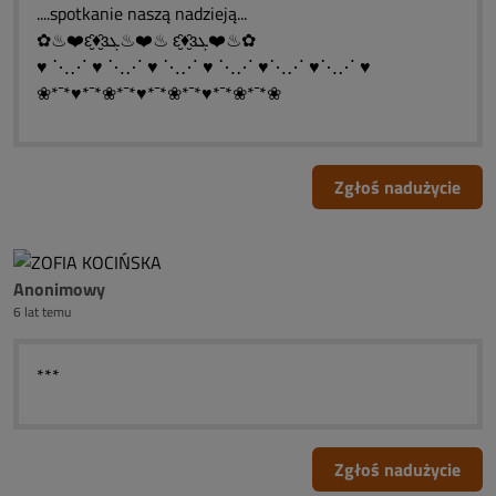
....spotkanie naszą nadzieją...
✿♨❤️ԑ̮̑♦̮̑ɜܓ♨❤️♨ ԑ̮̑♦̮̑ɜܓ❤️♨✿
♥ ⋱⋰ ♥ ⋱⋰ ♥ ⋱⋰ ♥ ⋱⋰ ♥⋱⋰ ♥⋱⋰ ♥
❀*¯*♥*¯*❀*¯*♥*¯*❀*¯*♥*¯*❀*¯*❀
Zgłoś nadużycie
Anonimowy
6 lat temu
***
Zgłoś nadużycie