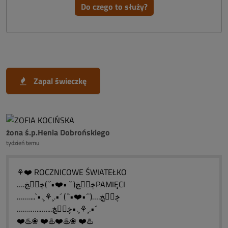
Do czego to służy?
Zapal świeczkę
żona ś.p.Henia Dobrońskiego
tydzień temu
⚘❤️ ROCZNICOWE ŚWIATEŁKO
….ڿڰۣڿ(¨` •❤️•´¨)ڿڰۣڿPAMIĘCI
……....`•.¸⚘¸.•´ (¨`•❤️•´¨)….ڿڰۣڿ
…….…..…....ڿڰۣڿ•.¸⚘¸.•´
❤️♨️❀ ❤️♨️❤️♨️❀ ❤️♨️