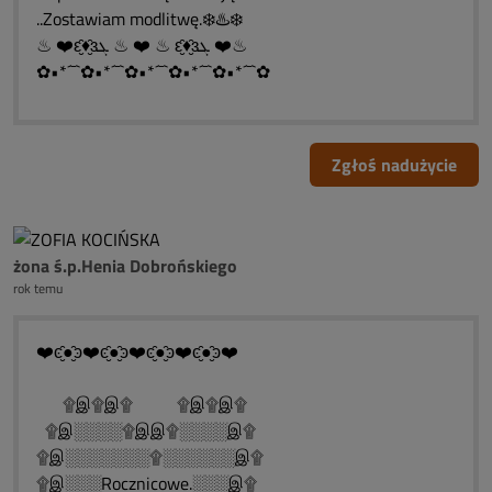
..Zostawiam modlitwę.❄️♨️❄️
♨ ❤️ԑ̮̑♦̮̑ɜܓ ♨ ❤️ ♨ ԑ̮̑♦̮̑ɜܓ ❤️♨
✿•*´¯`✿•*´¯`✿•*´¯`✿•*´¯`✿•*´¯`✿
Zgłoś nadużycie
żona ś.p.Henia Dobrońskiego
rok temu
❤️ͼ̮̑●̮̑ͽ❤️ͼ̮̑●̮̑ͽ❤️ͼ̮̑●̮̑ͽ❤️ͼ̮̑●̮̑ͽ❤️
۩இ۩இ۩ ۩இ۩இ۩
۩இ░░░░۩இஇ۩░░░░இ۩
۩இ░░░░░░░۩░░░░░░இ۩
۩இ░░░Rocznicowe.░░░இ۩