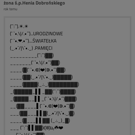
żona ś.p.Henia Dobrońskiego
rok temu
(¯`:´¯).☀.☀
(¯ `•.\|/.•´¯)...URODZINOWE
(¯ `•.❤.•´¯)....ŚWIATEŁKA
(_.•´/|\`•._) .PAMIĘCI
_________(¯`:´¯)▓▓)
_______(¯ `•.\|/.•´¯)▓▓)
____(▓(¯ `•.⋐(❤️)⋑.•´¯)▓▓)
____(▓▓(_.•´/|\`•._)▓▓▓▓▓)
____(▓▓▓▓(_.:._)▓▓▓▓▓▓▓▓)
_(▓▓▓▓▓_▌▌_▓▓(¯`:´¯)▓▓▓▓)
_(▓▓▓▓__▌▌_(¯ `•.\|/.•´¯)▓▓▓)
__(▓▓____▌(¯ `•.⋐(❤️)⋑.•´¯)▓)
___(▓▓___▌▌▓(_.•´/|\`•._)▓)
____(▓___▌▌▓▓ (_.:._)_▓)
___ (¯`:´¯)▌▌▓▓)ԑ̮̑❄️̮̑ɜܓ☘️❤️
__(¯ `•.\|/.•´¯)▓▓)