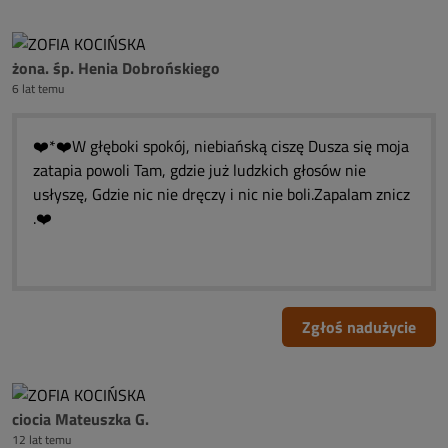
żona. śp. Henia Dobrońskiego
6 lat temu
❤️*❤️W głęboki spokój, niebiańską ciszę Dusza się moja
zatapia powoli Tam, gdzie już ludzkich głosów nie
usłyszę, Gdzie nic nie dręczy i nic nie boli.Zapalam znicz
.❤️
Zgłoś nadużycie
ciocia Mateuszka G.
12 lat temu