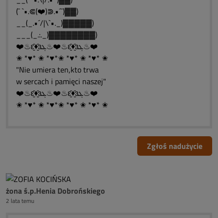
(¯ `•.⋐(❤️)⋑.•´¯)▓▓)
__(_.•´/|\`•._)▓▓▓▓▓)
___(_.:._)▓▓▓▓▓▓▓▓)
❤️♨ԑ̮̑♦̮̑ɜܓ♨❤️♨ԑ̮̑♦̮̑ɜܓ♨❤️
✬ *♥* ✬ *♥*✬ *♥* ✬ *♥* ✬
"Nie umiera ten,kto trwa
w sercach i pamięci naszej"
❤️♨ԑ̮̑♦̮̑ɜܓ♨❤️♨ԑ̮̑♦̮̑ɜܓ♨❤️
✬ *♥* ✬ *♥*✬ *♥* ✬ *♥* ✬
Zgłoś nadużycie
żona ś.p.Henia Dobrońskiego
2 lata temu