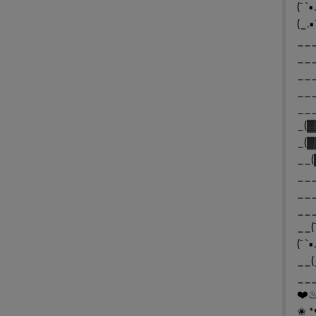
(¯ `
(_.•
___
___
___
___
__
_(▓
_(▓
__(
___
___
__(¯
(¯ `
__(
___
✬ *