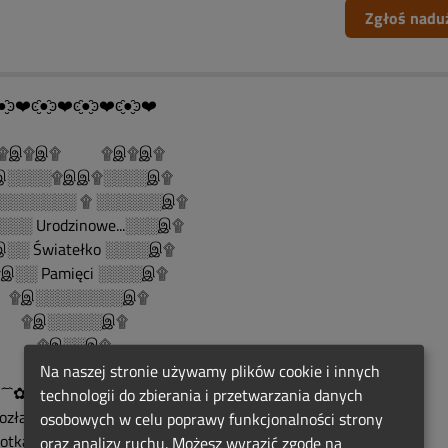
Zgłoś nadu
●̮̑ͽ❤️ͼ̮̑●̮̑ͽ❤️ͼ̮̑●̮̑ͽ❤️ͼ̮̑●̮̑ͽ❤️
......۩இ۩இ۩ ۩இ۩இ۩
░░░░۩இஇ۩░░░░இ۩
░░░░░░░ ۩ ░░░░░░இ۩
░░ Urodzinowe...░░░இ۩
░░ Światełko ░░░░இ۩
░░ Pamięci ░░░░இ۩
இ░░░░░░░░இ۩
இ░░░░░இ۩
இ░░இ۩
۩இ۩
Na naszej stronie używamy plików cookie i innych
´¯`✿•*´¯`✿•*´¯`✿•*´¯`✿•*´¯`✿
technologii do zbierania i przetwarzania danych
Rozłąka jest naszym losem,
osobowych w celu poprawy funkcjonalności strony
spotkanie naszą nadzieją...
oraz analizy ruchu. Możesz wyrazić zgodę na