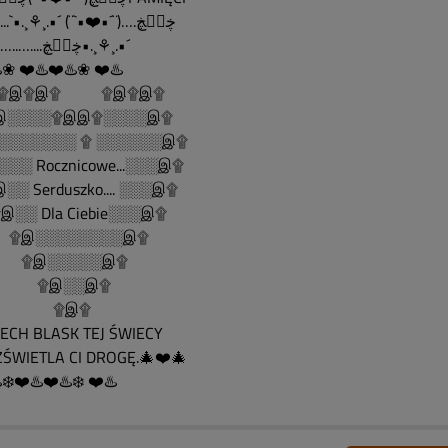
……....`•.¸⚘¸.•´ (¨`•❤️•´¨)….ڿڰۣڿ
…….…..…....ڿڰۣڿ•.¸⚘¸.•´
️❀ ❤️♨️❤️♨️❀ ❤️♨️
......۩இ۩இ۩ ۩இ۩இ۩
░░░░۩இஇ۩░░░░இ۩
░░░░░░░ ۩ ░░░░░░இ۩
░░ Rocznicowe...░░░இ۩
░ Serduszko.... ░░░இ۩
░░ Dla Ciebie░░░இ۩
இ░░░░░░░░இ۩
இ░░░░░இ۩
இ░░இ۩
۩இ۩
CH BLASK TEJ ŚWIECY
ŚWIETLA CI DROGĘ.🎄❤️🎄
️❄️❤️♨️❤️♨️❄️ ❤️♨️