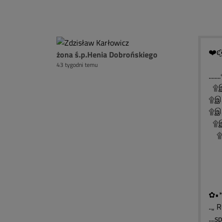
❤️ͼ̮̑
żona ś.p.Henia Dobrońskiego
43 tygodni temu
..
۩இ
۩இ
۩இ░
۩இ
۩இ
۩
۩
۩
✿•*
..„ 
....