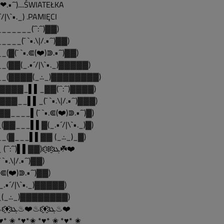
•.❤.•´¯)....ŚWIATEŁKA
´/|\`•._) .PAMIĘCI
______(¯`:´¯)▓▓)
____(¯ `•.\|/.•´¯)▓▓)
_(▓(¯ `•.⋐(❤️)⋑.•´¯)▓▓)
_(▓▓(_.•´/|\`•._)▓▓▓▓▓)
__(▓▓▓▓(_.:._)▓▓▓▓▓▓▓▓)
▓▓▓▓_▌▌_▓▓(¯`:´¯)▓▓▓▓)
▓▓▓__▌▌_(¯ `•.\|/.•´¯)▓▓▓)
▓▓____▌(¯ `•.⋐(❤️)⋑.•´¯)▓)
(▓▓___▌▌▓(_.•´/|\`•._)▓)
_(▓___▌▌▓▓ (_.:._)_▓)
___ (¯`:´¯)▌▌▓▓)ԑ̮̑❄️̮̑ɜܓ☘️❤️
 `•.\|/.•´¯)▓▓)
•.⋐(❤️)⋑.•´¯)▓▓)
_.•´/|\`•._)▓▓▓▓▓)
(_.:._)▓▓▓▓▓▓▓▓)
❤️♨ԑ̮̑♦̮̑ɜܓ♨❤️♨ԑ̮̑♦̮̑ɜܓ♨❤️
♥* ✬ *♥*✬ *♥* ✬ *♥* ✬