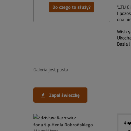
Do czego to służy?
"...TU 
I pozo
ona nie
Wish y
Ukocha
Basia J
Galeria jest pusta
Zapal świeczkę
⚘❤️
żona ś.p.Henia Dobrońskiego
15 tygodni temu