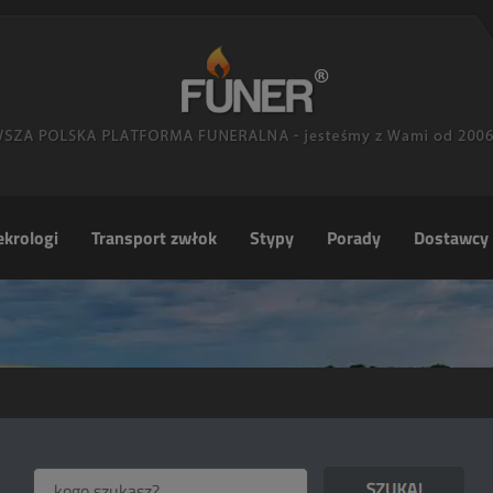
krologi
Transport zwłok
Stypy
Porady
Dostawcy