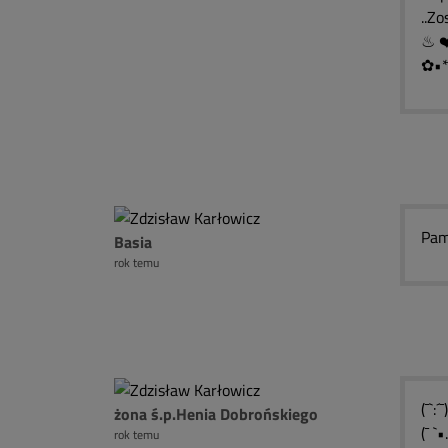
..Z
✿•*
Pami
Basia
rok temu
(¯`:
żona ś.p.Henia Dobrońskiego
(¯ `
rok temu