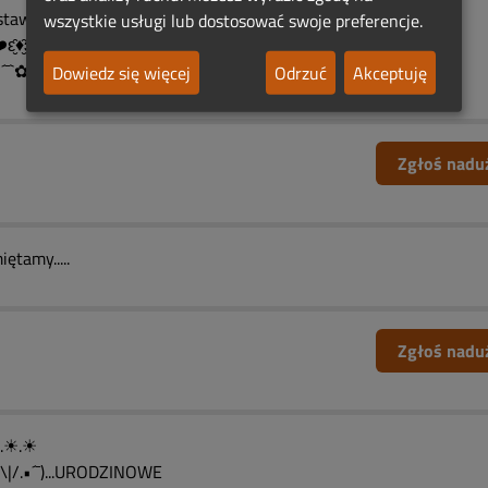
ostawiam modlitwę.❄️♨️❄️
wszystkie usługi lub dostosować swoje preferencje.
♨ ❤️ԑ̮̑♦̮̑ɜܓ ♨ ❤️ ♨ ԑ̮̑♦̮̑ɜܓ ❤️♨
´¯`✿•*´¯`✿•*´¯`✿•*´¯`✿•*´¯`✿
Dowiedz się więcej
Odrzuć
Akceptuję
Zgłoś nadu
ętamy.....
Zgłoś nadu
´¯).☀.☀
•.\|/.•´¯)...URODZINOWE