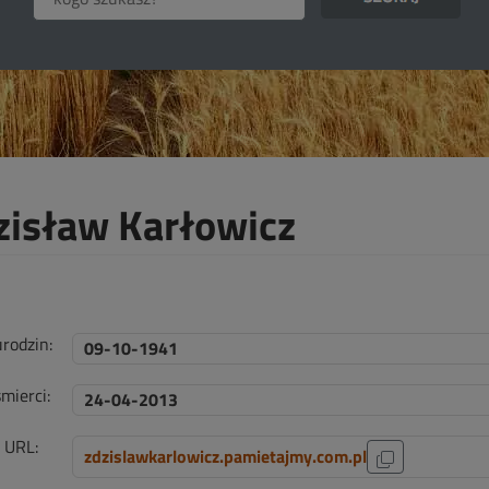
zisław Karłowicz
urodzin:
09-10-1941
mierci:
24-04-2013
i URL:
zdzislawkarlowicz.pamietajmy.com.pl