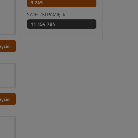
9 245
ŚWIECZKI PAMIĘCI:
11 154 784
życie
życie