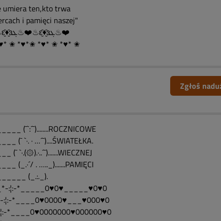
e umiera ten,kto trwa
ercach i pamięci naszej"
❤️♨ԑ̮̑♦̮̑ɜܓ♨❤️♨ԑ̮̑♦̮̑ɜܓ♨❤️
♥* ✬ *♥*✬ *♥* ✬ *♥* ✬
Zgłoś nadu
___ (¯`:´¯)........ROCZNICOWE
__ (¯ `·. · …´¯)....ŚWIATEŁKA.
_ (¯ `·.(۞).·..´¯).......WIECZNEJ
__ (_.·´/ . ….._).......PAMIĘCI
_____ (_.:._).
*-:¦:-*_____0♥0♥_____♥0♥0
-:¦:-*____0♥0000♥___♥000♥0
:¦:-*____0♥0000000♥000000♥0