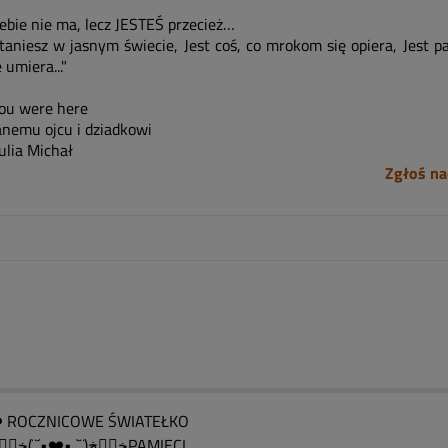
Ciebie nie ma, lecz JESTEŚ przecież…
staniesz w jasnym świecie, Jest coś, co mrokom się opiera, Jest p
 umiera..."
ou were here
nemu ojcu i dziadkowi
ulia Michał
Zgłoś na
 ROCZNICOWE ŚWIATEŁKO
….ڿڰۣڿ(¨` •❤️•´¨)ڿڰۣڿPAMIĘCI