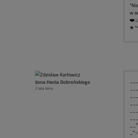
"Ni
w s
✬ *
____
żona Henia Dobrońskiego
____
2 lata temu
____
____
___
___
__*
_*-