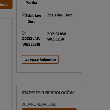
życie
Zdzisław Derc
ZDZISŁAW
WESELSKI
wszyscy imiennicy
STATYSTYKI NEKROLOGÓW
DODANE NEKROLOGI: