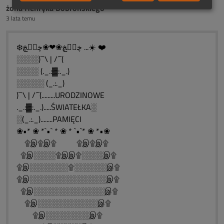
żona Henryka Dobrońskiego
3 lata temu
❄️ڿڰۣڿ❀❤❀ڿڰۣڿ ...☀️ ❤️
░░░░)¯`\ | /´¯(
░░░░ (._.:▓:._.)
░░░░░ (_.:._)
)¯`\ | /´¯(.........URODZINOWE
._.:▓:._.).....ŚWIATEŁKA░
░(_.:._)........PAMIĘCI
❀•* ❀ *`•` * ❀ * `•`* ❀ *•❀
۩இ۩இ۩ ۩இ۩இ۩
۩இ░░░░۩இஇ۩░░░░இ۩
۩இ░░░░░░░۩░░░░░░இ۩
۩இ░░░░░░░░░░░░░░இ۩
۩இ░░░░░░░░░░░░░இ۩
۩இ░░░░░░░░░░░இ۩
۩இ░░░░░░░░இ۩