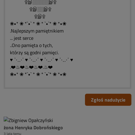
۩இ░░░░░இ۩
۩இ░░இ۩
۩இ۩
❀•* ❀ *`•` * ❀ * `•`* ❀ *•❀
.Najlepszym pamiętnikiem
... jest serce
..Ono pamięta o tych,
którzy są godni pamięci.
♥ ⋱⋰ ♥ ⋱⋰ ♥ ⋱⋰ ♥ ⋱⋰ ♥
.❤️♨❤️♨❤️♨❤️.♨❤️
❀•* ❀ *`•` * ❀ * `•`* ❀ *•❀
Zgłoś nadużycie
żona Henryka Dobrońskiego
3 lata temu