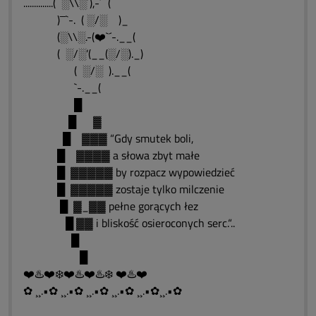
..............( ░\\░´),-´¯¯(
)¯¯`-. ( ░/░ )_
(░\\░.-(❤️`´-.__(
( ░/░’(__(░/░)._)
( ░/░ ).__(
`-.__(
█
█ ▓
█ ▓▓▓ “Gdy smutek boli,
█ ▓▓▓▓ a słowa zbyt małe
█ ▓▓▓▓▓ by rozpacz wypowiedzieć
█ ▓▓▓▓▓ zostaje tylko milczenie
█ ▓_▓▓ pełne gorących łez
█ ▓▓ i bliskość osieroconych serc.“..
█
█
❤️♨️❤️❄️❤️♨️❤️♨️❄️ ❤️♨️❤️
✿ ¸¸.•✿ ¸¸.•✿ ¸¸.•✿ ¸¸.•✿ ¸¸.•✿¸¸.•✿