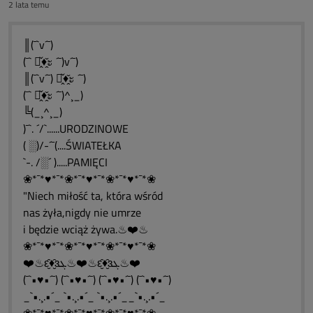
2 lata temu
║(¯`v´¯)
(¯` ะ̭̌♦̭̌ะ ´¯)v´¯)
║(¯`v´¯) ะ̭̌♦̭̌ะ ´¯)
(¯` ะ̭̌♦̭̌ะ ´¯)^¸_)
╚(_¸^¸_)
)¯`. ´/`......URODZINOWE
( ░)/-´¯(....ŚWIATEŁKA
`-. /░´ ).....PAMIĘCI
❀*¯*♥*¯*❀*¯*♥*¯*❀*¯*♥*¯*❀
"Niech miłość ta, która wśród
nas żyła,nigdy nie umrze
i będzie wciąż żywa.♨❤️♨
❀*¯*♥*¯*❀*¯*♥*¯*❀*¯*♥*¯*❀
❤️♨ԑ̮̑♦̮̑ɜܓ♨❤️♨ԑ̮̑♦̮̑ɜܓ♨❤️
(¯`•♥•´¯) (¯`•♥•´¯) (¯`•♥•´¯) (¯`•♥•´¯)
_`•.¸.•´_ `•.¸.•´_ `•.¸.•´__`•.¸.•´_