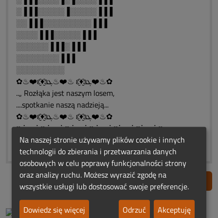
░▐▐▐░░░░░▐░░░░░▐▐▐
░░▐▐▐░░░░░░░░░▐▐▐
░░░░▐▐▐░░░░░▐▐▐
░░░░░░▐▐▐░▐▐▐
░░░░░░░░▐▐▐
░░░░░░░░░
✿♨❤️ԑ̮̑♦̮̑ɜܓ♨❤️♨ ԑ̮̑♦̮̑ɜܓ❤️♨✿
..„ Rozłąka jest naszym losem,
....spotkanie naszą nadzieją...
✿♨❤️ԑ̮̑♦̮̑ɜܓ♨❤️♨ ԑ̮̑♦̮̑ɜܓ❤️♨✿
♥ ⋱⋰ ♥ ⋱⋰ ♥ ⋱⋰ ♥ ⋱⋰ ♥⋱⋰ ♥⋱⋰ ♥
❀*¯*♥*¯*❀*¯*♥*¯*❀*¯*♥*¯*❀*¯*❀
Na naszej stronie używamy plików cookie i innych
technologii do zbierania i przetwarzania danych
osobowych w celu poprawy funkcjonalności strony
oraz analizy ruchu. Możesz wyrazić zgodę na
Zgłoś nadużycie
wszystkie usługi lub dostosować swoje preferencje.
Dowiedz się więcej
Odrzuć
Akceptuję