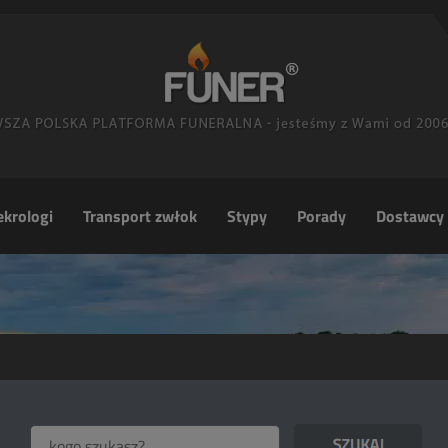
krologi
Transport zwłok
Stypy
Porady
Dostawcy