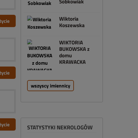
Sobkowiak
Wiktoria
życie
Koszewska
WIKTORIA
BUKOWSKA z
domu
KRAWACKA
życie
wszyscy imiennicy
życie
STATYSTYKI NEKROLOGÓW