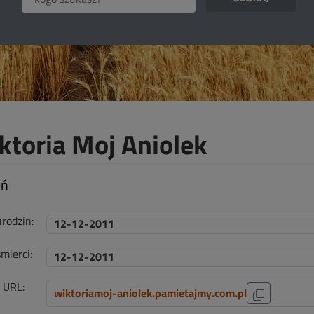
ktoria Moj Aniolek
eń
urodzin:
12-12-2011
mierci:
12-12-2011
i URL:
wiktoriamoj-aniolek.pamietajmy.com.pl