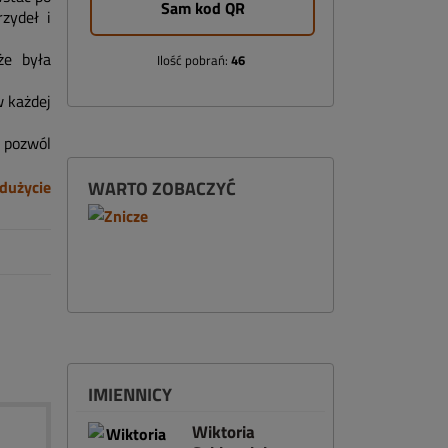
Sam kod QR
zydeł i
że była
Ilość pobrań:
46
w każdej
o pozwól
dużycie
WARTO ZOBACZYĆ
IMIENNICY
Wiktoria