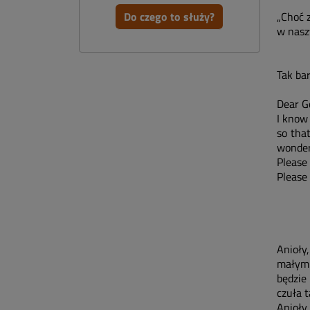
Do czego to służy?
„Choć 
w nasz
Tak bar
Dear G
I know
so tha
wonder
Please 
Please
Anioły,
małym 
będzie
czuła t
Anioły