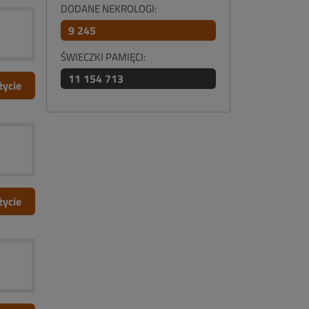
DODANE NEKROLOGI:
9 245
ŚWIECZKI PAMIĘCI:
11 154 713
życie
życie