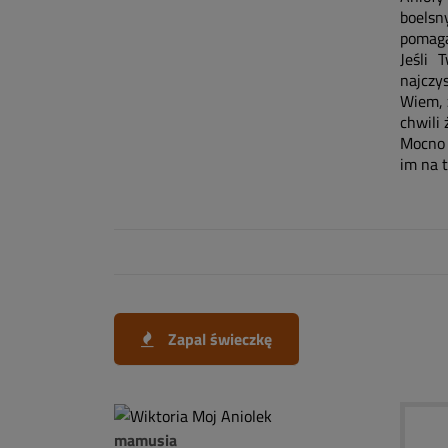
boelsn
pomaga
Jeśli 
najczys
Wiem, 
chwili 
Mocno C
im na to
Zapal świeczkę
mamusia