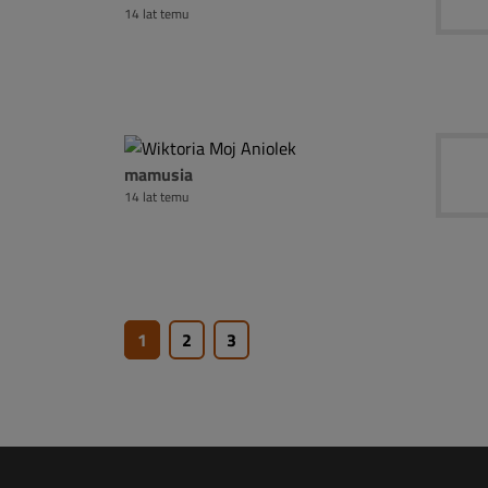
14 lat temu
mamusia
14 lat temu
1
2
3