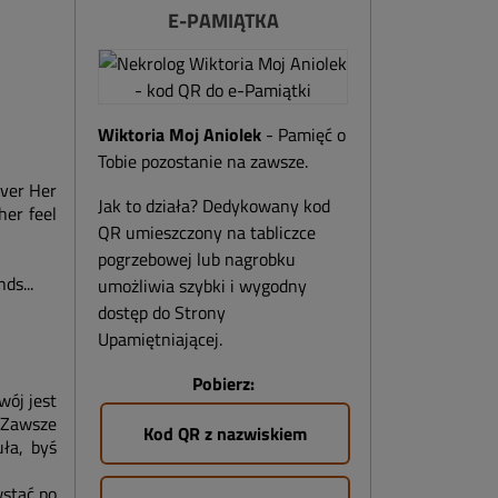
E-PAMIĄTKA
Wiktoria Moj Aniolek
- Pamięć o
Tobie pozostanie na zawsze.
over Her
Jak to działa? Dedykowany kod
her feel
QR umieszczony na tabliczce
pogrzebowej lub nagrobku
ds...
umożliwia szybki i wygodny
dostęp do Strony
Upamiętniającej.
Pobierz:
wój jest
 Zawsze
Kod QR z nazwiskiem
uła, byś
wstać po