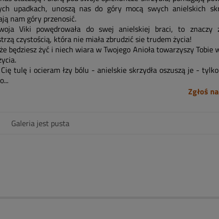
ych upadkach, unoszą nas do góry mocą swych anielskich skr
ją nam góry przenosić.
Twoja Viki powędrowała do swej anielskiej braci, to znaczy 
trzą czystością, która nie miała zbrudzić sie trudem życia!
że będziesz żyć i niech wiara w Twojego Anioła towarzyszy Tobie 
życia.
ię tulę i ocieram łzy bólu - anielskie skrzydła oszuszą je - tylk
...
Zgłoś na
Galeria jest pusta