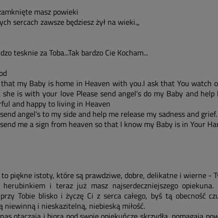
zamknięte masz powieki
ych sercach zawsze będziesz żył na wieki.„
dzo tesknie za Toba...Tak bardzo Cie Kocham...
od
 that my Baby is home in Heaven with you.I ask that You watch 
t she is with your love Please send angel's do my Baby and help 
ful and happy to living in Heaven
send angel's to my side and help me release my sadness and grief.
 send me a sign from heaven so that I know my Baby is in Your Han
 to piękne istoty, które są prawdziwe, dobre, delikatne i wierne - T
herubinkiem i teraz już masz najserdeczniejszego opiekuna.
 przy Tobie blisko i życzę Ci z serca całego, byś tą obecność cz
ą niewinną i nieskazitelną, niebieską miłość.
 nas otaczają i biorą pod swoje opiekuńcze skrzydła, pomagają po