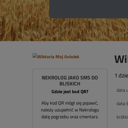
Wi
1 dzi
NEKROLOG JAKO SMS DO
BLISKICH
data 
Gdzie jest kod QR?
Aby kod QR mógł się pojawić,
data ś
należy uzupełnić w Nekrologu
datę pogrzebu oraz cmentarz.
krótk