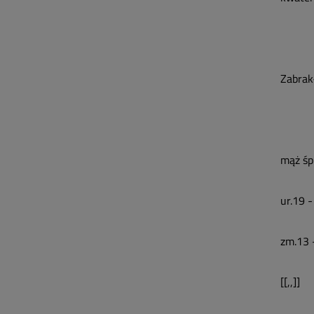
Zabrak
mąż śp
ur.19 
zm.13 
[[,,]]