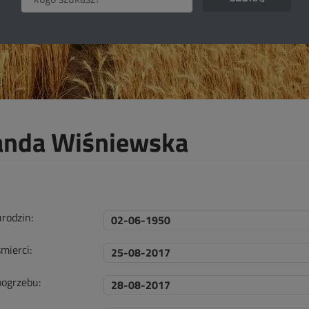
nda Wiśniewska
urodzin:
02-06-1950
mierci:
25-08-2017
pogrzebu:
28-08-2017