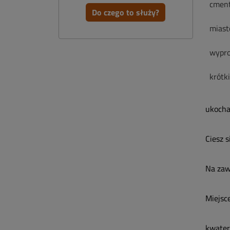
cment
Do czego to służy?
miast
wypro
krótk
ukocha
Ciesz s
Na zaws
Miejsc
kwater