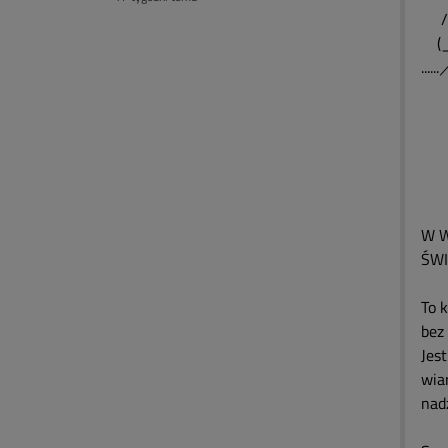
/
(
...
ミ
＞
(
_
(
W W
ŚWI
To 
bez 
Jest
wiar
nadz