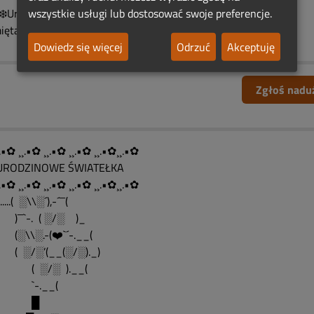
️❄️Urodzinowe Światełko Pamięci [,]❄️♨️❄️
wszystkie usługi lub dostosować swoje preferencje.
iętamy
Dowiedz się więcej
Odrzuć
Akceptuję
Zgłoś nadu
.•✿ ¸¸.•✿ ¸¸.•✿ ¸¸.•✿ ¸¸.•✿¸¸.•✿
....URODZINOWE ŚWIATEŁKA
.•✿ ¸¸.•✿ ¸¸.•✿ ¸¸.•✿ ¸¸.•✿¸¸.•✿
........( ░\\░´),-´¯¯(
¯`-. ( ░/░ )_
\\░.-(❤️`´-.__(
░/░’(__(░/░)._)
 ░/░ ).__(
-.__(
█