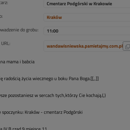
arz:
Cmentarz Podgórski w Krakowie
o:
Kraków
wadzenie do grobu:
11:00
i URL:
wandawisniewska.pamietajmy.com.pl
na mama i babcia
ię radością życia wiecznego u boku Pana Boga.[[,,]]
ze pozostaniesz w sercach tych,którzy Cie kochają.(,)
e spoczynku: Kraków - cmentarz Podgórski
a IV B rząd 9 miejsce 11