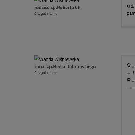
❄️♨
rodzice śp.Roberta Ch.
pam
9 tygodni temu
✿ ¸¸
żona ś.p.Henia Dobrońskiego
...
9 tygodni temu
✿ ¸¸
......
)¯
(░
( 
(
`