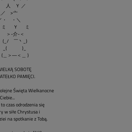
 人 Ｙ ／
_／ >亠
...／・ ・＼
 Ｙ ミ
-介-＜
_/ ￣丶_)
( )_
＿＞―＜＿ )
IELKĄ SOBOTĘ
ATEŁKO PAMIĘCI.
kolejne Święta Wielkanocne
Ciebie...
 to czas odrodzenia się
y w siłe Chrystusa i
iei na spotkanie z Tobą.