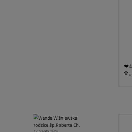
█ 
█ 
█ 
█ 
█ 
█ ▓
❤️♨
✿ ¸¸
/
rodzice śp.Roberta Ch.
/
17 tygodni temu