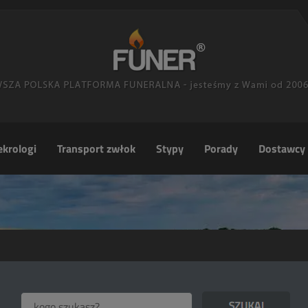
krologi
Transport zwłok
Stypy
Porady
Dostawcy