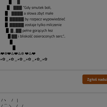
█ ▓
▓▓▓ “Gdy smutek boli,
▓▓▓▓ a słowa zbyt małe
▓▓▓▓▓ by rozpacz wypowiedzieć
▓▓▓▓▓ zostaje tylko milczenie
▓_▓▓ pełne gorących łez
▓ i bliskość osieroconych serc.“..
█
█
️❤️❄️❤️♨️❤️♨️❄️ ❤️♨️❤️
.•✿ ¸¸.•✿ ¸¸.•✿ ¸¸.•✿ ¸¸.•✿¸¸.•✿
Zgłoś nadu
ヽ / |
 ⌒ ＼ / /