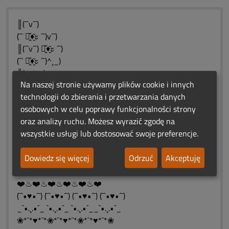
║(¯`v´¯)
(¯` ะ̭̌♦̭̌ะ ´¯)v´¯)
║(¯`v´¯) ะ̭̌♦̭̌ะ ´¯)
(¯` ะ̭̌♦̭̌ะ ´¯)^¸_)
╚(_¸^¸_)
Na naszej stronie używamy plików cookie i innych
)¯`. ´/`......URODZINOWE
technologii do zbierania i przetwarzania danych
( ░)/-´¯(....ŚWIATEŁKA
osobowych w celu poprawy funkcjonalności strony
`-. /░´ ).....PAMIĘCI
oraz analizy ruchu. Możesz wyrazić zgodę na
❀*¯*♥*¯*❀*¯*♥*¯*❀*¯*♥*¯*❀
wszystkie usługi lub dostosować swoje preferencje.
"Niech miłość ta, która wśród
nas żyła,nigdy nie umrze
Dowiedz się więcej
Odrzuć
Akceptuję
i będzie wciąż żywa.♨❤️♨
❀*¯*♥*¯*❀*¯*♥*¯*❀*¯*♥*¯*❀
❤️♨❤️♨❤️♨❤️♨❤️♨❤️
(¯`•♥•´¯) (¯`•♥•´¯) (¯`•♥•´¯) (¯`•♥•´¯)
_`•.¸.•´_ `•.¸.•´_ `•.¸.•´__`•.¸.•´_
❀*¯*♥*¯*❀*¯*♥*¯*❀*¯*♥*¯*❀