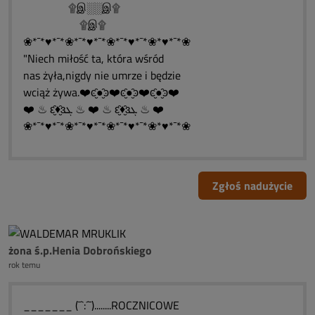
۩இ░░இ۩
۩இ۩
❀*¯*♥*¯*❀*¯*♥*¯*❀*¯*♥*¯*❀*♥*¯*❀
"Niech miłość ta, która wśród
nas żyła,nigdy nie umrze i będzie
wciąż żywa.❤️ͼ̮̑●̮̑ͽ❤️ͼ̮̑●̮̑ͽ❤️ͼ̮̑●̮̑ͽ❤️
❤️ ♨ ԑ̮̑♦̮̑ɜܓ ♨ ❤️ ♨ ԑ̮̑♦̮̑ɜܓ ♨ ❤️
❀*¯*♥*¯*❀*¯*♥*¯*❀*¯*♥*¯*❀*♥*¯*❀
Zgłoś nadużycie
żona ś.p.Henia Dobrońskiego
rok temu
_______ (¯`:´¯)........ROCZNICOWE