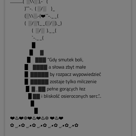
..............( ░\\░´),-´¯¯(
)¯¯`-. ( ░/░ )_
(░\\░.-(❤️`´-.__(
( ░/░’(__(░/░)._)
( ░/░ ).__(
`-.__(
█
█ ▓
█ ▓▓▓ “Gdy smutek boli,
█ ▓▓▓▓ a słowa zbyt małe
█ ▓▓▓▓▓ by rozpacz wypowiedzieć
█ ▓▓▓▓▓ zostaje tylko milczenie
█ ▓_▓▓ pełne gorących łez
█ ▓▓ i bliskość osieroconych serc.“..
█
█
❤️♨️❤️❄️❤️♨️❤️♨️❄️ ❤️♨️❤️
✿ ¸¸.•✿ ¸¸.•✿ ¸¸.•✿ ¸¸.•✿ ¸¸.•✿¸¸.•✿