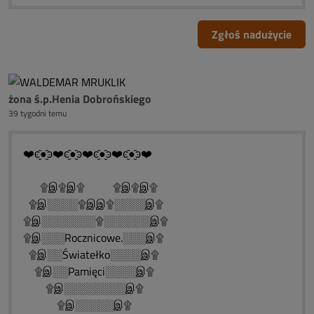
Zgłoś nadużycie
żona ś.p.Henia Dobrońskiego
39 tygodni temu
❤️ͼ̮̑●̮̑ͽ❤️ͼ̮̑●̮̑ͽ❤️ͼ̮̑●̮̑ͽ❤️ͼ̮̑●̮̑ͽ❤️
۩இ۩இ۩ ۩இ۩இ۩
۩இ░░░░۩இஇ۩░░░░இ۩
۩இ░░░░░░░۩░░░░░░இ۩
۩இ░░░Rocznicowe.░░░இ۩
۩இ░░Światełko░░░░இ۩
۩இ░░Pamięci░░░░இ۩
۩இ░░░░░░░░இ۩
۩இ░░░░░இ۩