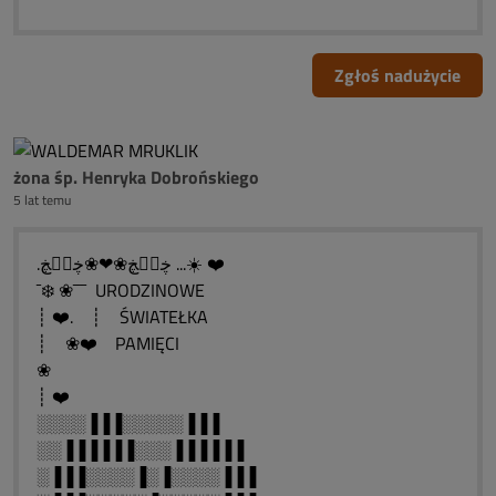
Zgłoś nadużycie
żona śp. Henryka Dobrońskiego
5 lat temu
.ڿڰۣڿ❀❤❀ڿڰۣڿ ...☀️ ❤️
¯❄️ ❀¯¯¯ URODZINOWE
┊ ❤️. ┊ ŚWIATEŁKA
┊ ❀❤️ PAMIĘCI
❀
┊ ❤️
░░░░▐▐▐░░░░░▐▐▐
░░▐▐▐▐▐▐░░░▐▐▐▐▐▐
░▐▐▐░░░░▐░▐░░░░▐▐▐