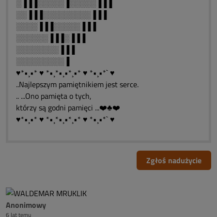
░▐▐▐░░░░░▐░░░░░▐▐▐
░░▐▐▐░░░░░░░░░▐▐▐
░░░░▐▐▐░░░░░▐▐▐
░░░░░░▐▐▐░▐▐▐
░░░░░░░░▐▐▐
░░░░░░░░░▐
♥*•¸•* ♥ *•¸*•¸•*¸•* ♥ *•¸•*` ♥
..Najlepszym pamiętnikiem jest serce.
.. ...Ono pamięta o tych,
którzy są godni pamięci ...❤️♣❤️
♥*•¸•* ♥ *•¸*•¸•*¸•* ♥ *•¸•*` ♥
Zgłoś nadużycie
Anonimowy
6 lat temu