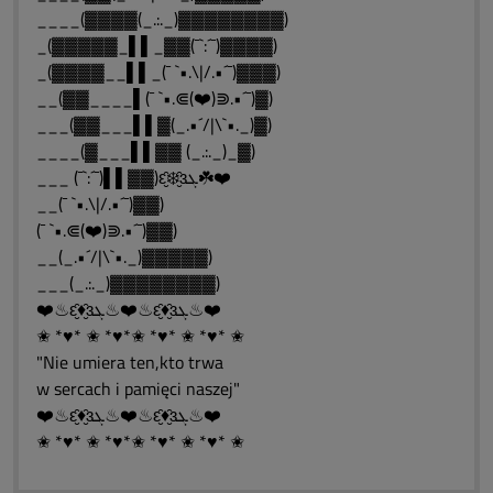
____(▓▓▓▓(_.:._)▓▓▓▓▓▓▓▓)
_(▓▓▓▓▓_▌▌_▓▓(¯`:´¯)▓▓▓▓)
_(▓▓▓▓__▌▌_(¯ `•.\|/.•´¯)▓▓▓)
__(▓▓____▌(¯ `•.⋐(❤️)⋑.•´¯)▓)
___(▓▓___▌▌▓(_.•´/|\`•._)▓)
____(▓___▌▌▓▓ (_.:._)_▓)
___ (¯`:´¯)▌▌▓▓)ԑ̮̑❄️̮̑ɜܓ☘️❤️
__(¯ `•.\|/.•´¯)▓▓)
(¯ `•.⋐(❤️)⋑.•´¯)▓▓)
__(_.•´/|\`•._)▓▓▓▓▓)
___(_.:._)▓▓▓▓▓▓▓▓)
❤️♨ԑ̮̑♦̮̑ɜܓ♨❤️♨ԑ̮̑♦̮̑ɜܓ♨❤️
✬ *♥* ✬ *♥*✬ *♥* ✬ *♥* ✬
"Nie umiera ten,kto trwa
w sercach i pamięci naszej"
❤️♨ԑ̮̑♦̮̑ɜܓ♨❤️♨ԑ̮̑♦̮̑ɜܓ♨❤️
✬ *♥* ✬ *♥*✬ *♥* ✬ *♥* ✬