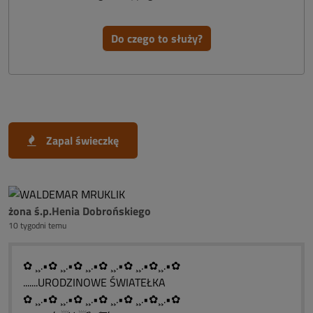
Do czego to służy?
Zapal świeczkę
żona ś.p.Henia Dobrońskiego
10 tygodni temu
✿ ¸¸.•✿ ¸¸.•✿ ¸¸.•✿ ¸¸.•✿ ¸¸.•✿¸¸.•✿
.......URODZINOWE ŚWIATEŁKA
✿ ¸¸.•✿ ¸¸.•✿ ¸¸.•✿ ¸¸.•✿ ¸¸.•✿¸¸.•✿