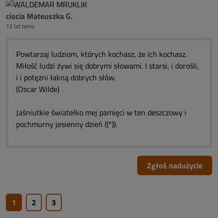
ciocia Mateuszka G.
12 lat temu
Powtarzaj ludziom, których kochasz, że ich kochasz.
Miłość ludzi żywi się dobrymi słowami. I starsi, i dorośli,
i i potężni łakną dobrych słów.
(Oscar Wilde)
Jaśniutkie światełko mej pamięci w ten deszczowy i
pochmurny jesienny dzień ((*)).
Zgłoś nadużycie
1
2
3