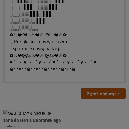
░░▐▐▐░░░░░░░░░▐▐▐
░░░░▐▐▐░░░░░▐▐▐
░░░░░░▐▐▐░▐▐▐
░░░░░░░░▐▐▐
░░░░░░░░░
✿♨❤️ԑ̮̑♦̮̑ɜܓ♨❤️♨ ԑ̮̑♦̮̑ɜܓ❤️♨✿
..„ Rozłąka jest naszym losem,
....spotkanie naszą nadzieją...
✿♨❤️ԑ̮̑♦̮̑ɜܓ♨❤️♨ ԑ̮̑♦̮̑ɜܓ❤️♨✿
♥ ⋱⋰ ♥ ⋱⋰ ♥ ⋱⋰ ♥ ⋱⋰ ♥⋱⋰ ♥⋱⋰ ♥
❀*¯*♥*¯*❀*¯*♥*¯*❀*¯*♥*¯*❀*s¯*❀
Zgłoś nadużycie
żona śp Henia Dobrońskiego
3 lata temu