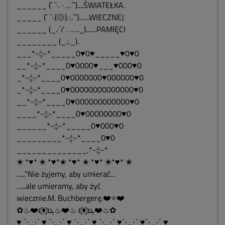
______ (¯ `·. · …´¯)....ŚWIATEŁKA.
_____ (¯ `·.(۞).·..´¯).......WIECZNEJ
______ (_.·´/ . ….._).......PAMIĘCI
________ (_.:._).
___*-:¦:-*_____0♥0♥_____♥0♥0
__*-:¦:-*____0♥0000♥___♥000♥0
_*-:¦:-*____0♥0000000♥000000♥0
_*-:¦:-*____0♥00000000000000♥0
__*-:¦:-*____0♥000000000000♥0
____*-:¦:-*____0♥00000000♥0
______*-:¦:-*_____0♥000♥0
_________*-:¦:-*____0♥0
______________,*-:¦:-*
✬ *♥* ✬ *♥*✬ *♥* ✬ *♥* ✬*♥* ✬
......"Nie żyjemy, aby umierać...
......ale umieramy, aby żyć
wiecznie.M. Buchbergerę.❤️⭐❤️
✿♨❤️ԑ̮̑♦̮̑ɜܓ♨❤️♨ ԑ̮̑♦̮̑ɜܓ❤️♨✿
♥ ⋱⋰ ♥ ⋱⋰ ♥ ⋱⋰ ♥ ⋱⋰ ♥⋱⋰ ♥⋱⋰ ♥