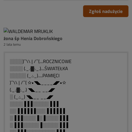
Zgłoś nadużycie
żona śp Henia Dobrońskiego
2 lata temu
░░░░)¯`\\ | /´¯(....ROCZNICOWE
░░░░ (._.:▓:._.)....ŚWIATEŁKA
░░░░░ (_.:._).....PAMIĘCI
)¯`\\ | /´¯( ✫•◥◣____◢◤•✫
(._.:▓:._.) ◥◣__ __◢◤
░ (_.:._) ◥◣__ __◢◤
░░░░▐▐▐░░░░░▐▐▐
░░▐▐▐▐▐▐░░░▐▐▐▐▐▐
░▐▐▐░░░░▐░▐░░░░▐▐▐
░▐▐▐░░░░░▐░░░░░▐▐▐