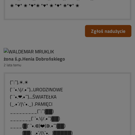
✬ *♥* ✬ *♥*✬ *♥* ✬ *♥* ✬*♥* ✬
Zgłoś nadużycie
żona ś.p.Henia Dobrońskiego
2 lata temu
(¯`:´¯).☀.☀
(¯ `•.\|/.•´¯)...URODZINOWE
(¯ `•.❤.•´¯)....ŚWIATEŁKA
(_.•´/|\`•._) .PAMIĘCI
_________(¯`:´¯)▓▓)
_______(¯ `•.\|/.•´¯)▓▓)
____(▓(¯ `•.⋐(❤️)⋑.•´¯)▓▓)
____(▓▓(_.•´/|\`•._)▓▓▓▓▓)