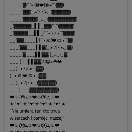
____(▓(¯ `•.⋐(❤️)⋑.•´¯)▓▓)
____(▓▓(_.•´/|\`•._)▓▓▓▓▓)
____(▓▓▓▓(_.:._)▓▓▓▓▓▓▓▓)
_(▓▓▓▓▓_▌▌_▓▓(¯`:´¯)▓▓▓▓)
_(▓▓▓▓__▌▌_(¯ `•.\|/.•´¯)▓▓▓)
__(▓▓____▌(¯ `•.⋐(❤️)⋑.•´¯)▓)
___(▓▓___▌▌▓(_.•´/|\`•._)▓)
____(▓___▌▌▓▓ (_.:._)_▓)
___ (¯`:´¯)▌▌▓▓)ԑ̮̑❄️̮̑ɜܓ☘️❤️
__(¯ `•.\|/.•´¯)▓▓)
(¯ `•.⋐(❤️)⋑.•´¯)▓▓)
__(_.•´/|\`•._)▓▓▓▓▓)
___(_.:._)▓▓▓▓▓▓▓▓)
❤️♨ԑ̮̑♦̮̑ɜܓ♨❤️♨ԑ̮̑♦̮̑ɜܓ♨❤️
✬ *♥* ✬ *♥*✬ *♥* ✬ *♥* ✬
"Nie umiera ten,kto trwa
w sercach i pamięci naszej"
❤️♨ԑ̮̑♦̮̑ɜܓ♨❤️♨ԑ̮̑♦̮̑ɜܓ♨❤️