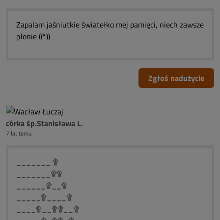
Zapalam jaśniutkie światełko mej pamięci, niech zawsze
płonie ((*))
Zgłoś nadużycie
córka śp.Stanisława L.
7 lat temu
_______ ۩
_______۩۩
______۩__۩
_____۩____۩
____۩__۩۩__۩