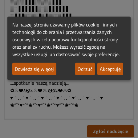
░░░░▐▐▐░░░░░▐▐▐
░░▐▐▐▐▐▐░░░▐▐▐▐▐▐
░▐▐▐░░░░▐░▐░░░░▐▐▐
░▐▐▐░░░░░▐░░░░░▐▐▐
Na naszej stronie używamy plików cookie i innych
░░▐▐▐░░░░░░░░░▐▐▐
technologii do zbierania i przetwarzania danych
░░░░▐▐▐░░░░░▐▐▐
osobowych w celu poprawy funkcjonalności strony
░░░░░░▐▐▐░▐▐▐
oraz analizy ruchu. Możesz wyrazić zgodę na
░░░░░░░░▐▐▐
wszystkie usługi lub dostosować swoje preferencje.
░░░░░░░░░
✿♨❤️ԑ̮̑♦̮̑ɜܓ♨❤️♨ ԑ̮̑♦̮̑ɜܓ❤️♨✿
Dowiedz się więcej
Odrzuć
Akceptuję
..„ Rozłąka jest naszym losem,
....spotkanie naszą nadzieją...
✿♨❤️ԑ̮̑♦̮̑ɜܓ♨❤️♨ ԑ̮̑♦̮̑ɜܓ❤️♨✿
♥ ⋱⋰ ♥ ⋱⋰ ♥ ⋱⋰ ♥ ⋱⋰ ♥⋱⋰ ♥⋱⋰ ♥
❀*¯*♥*¯*❀*¯*♥*¯*❀*¯*♥*¯*❀*¯*❀
Zgłoś nadużycie