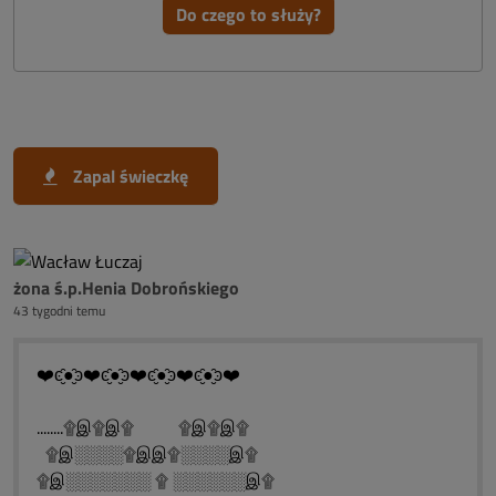
Do czego to służy?
Zapal świeczkę
żona ś.p.Henia Dobrońskiego
43 tygodni temu
❤️ͼ̮̑●̮̑ͽ❤️ͼ̮̑●̮̑ͽ❤️ͼ̮̑●̮̑ͽ❤️ͼ̮̑●̮̑ͽ❤️
........۩இ۩இ۩ ۩இ۩இ۩
۩இ░░░░۩இஇ۩░░░░இ۩
۩இ░░░░░░░ ۩ ░░░░░░இ۩