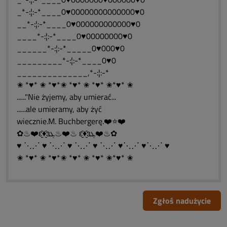
_*-:¦:-*____0♥00000000000000♥0
__*-:¦:-*____0♥000000000000♥0
____*-:¦:-*____0♥00000000♥0
______*-:¦:-*_____0♥000♥0
_________*-:¦:-*____0♥0
______________,*-:¦:-*
✬ *♥* ✬ *♥*✬ *♥* ✬ *♥* ✬*♥* ✬
......"Nie żyjemy, aby umierać...
......ale umieramy, aby żyć
wiecznie.M. Buchbergerę.❤️⭐❤️
✿♨❤️ԑ̮̑♦̮̑ɜܓ♨❤️♨ ԑ̮̑♦̮̑ɜܓ❤️♨✿
♥ ⋱⋰ ♥ ⋱⋰ ♥ ⋱⋰ ♥ ⋱⋰ ♥⋱⋰ ♥⋱⋰ ♥
✬ *♥* ✬ *♥*✬ *♥* ✬ *♥* ✬*♥* ✬
Zgłoś nadużycie