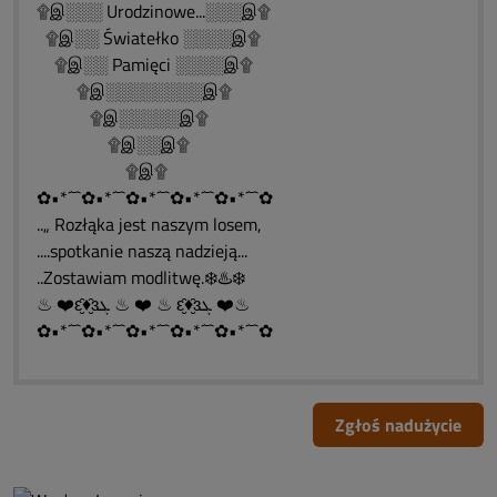
۩இ░░░ Urodzinowe...░░░இ۩
۩இ░░ Światełko ░░░░இ۩
۩இ░░ Pamięci ░░░░இ۩
۩இ░░░░░░░░இ۩
۩இ░░░░░இ۩
۩இ░░இ۩
۩இ۩
✿•*´¯`✿•*´¯`✿•*´¯`✿•*´¯`✿•*´¯`✿
..„ Rozłąka jest naszym losem,
....spotkanie naszą nadzieją...
..Zostawiam modlitwę.❄️♨️❄️
♨ ❤️ԑ̮̑♦̮̑ɜܓ ♨ ❤️ ♨ ԑ̮̑♦̮̑ɜܓ ❤️♨
✿•*´¯`✿•*´¯`✿•*´¯`✿•*´¯`✿•*´¯`✿
Zgłoś nadużycie