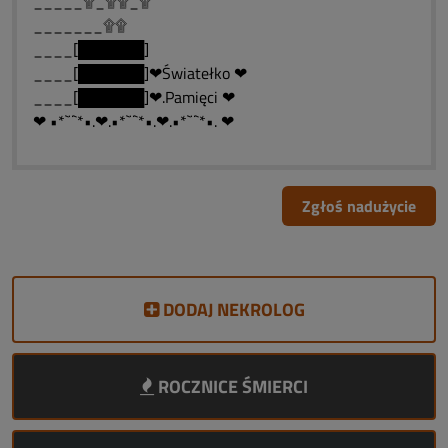
_____۩_۩۩_۩
_______۩۩
____[██████]
____[██████]❤Światełko ❤
____[██████]❤.Pamięci ❤
❤ •*`¨`*•.❤.•*`¨`*•.❤.•*`¨`*•. ❤
Zgłoś nadużycie
DODAJ NEKROLOG
ROCZNICE ŚMIERCI