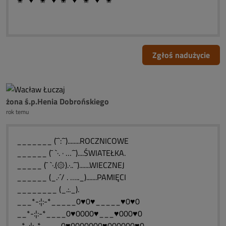
✬ *♥* ✬ *♥*✬ *♥* ✬ *♥* ✬
Zgłoś nadużycie
żona ś.p.Henia Dobrońskiego
rok temu
_______ (¯`:´¯)........ROCZNICOWE
______ (¯ `·. · …´¯)....ŚWIATEŁKA.
_____ (¯ `·.(۞).·..´¯).......WIECZNEJ
______ (_.·´/ . ….._).......PAMIĘCI
________ (_.:._).
___*-:¦:-*_____0♥0♥_____♥0♥0
__*-:¦:-*____0♥0000♥___♥000♥0
_*-:¦:-*____0♥0000000♥000000♥0