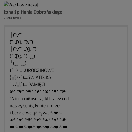
żona śp Henia Dobrońskiego
2 lata temu
║(¯`v´¯)
(¯` ะ̭̌♦̭̌ะ ´¯)v´¯)
║(¯`v´¯) ะ̭̌♦̭̌ะ ´¯)
(¯` ะ̭̌♦̭̌ะ ´¯)^¸_)
╚(_¸^¸_)
)¯`. ´/`......URODZINOWE
( ░)/-´¯(....ŚWIATEŁKA
`-. /░´ ).....PAMIĘCI
❀*¯*♥*¯*❀*¯*♥*¯*❀*¯*♥*¯*❀
"Niech miłość ta, która wśród
nas żyła,nigdy nie umrze
i będzie wciąż żywa.♨❤️♨
❀*¯*♥*¯*❀*¯*♥*¯*❀*¯*♥*¯*❀
❤️♨❤️♨❤️♨❤️♨❤️♨❤️♨❤️