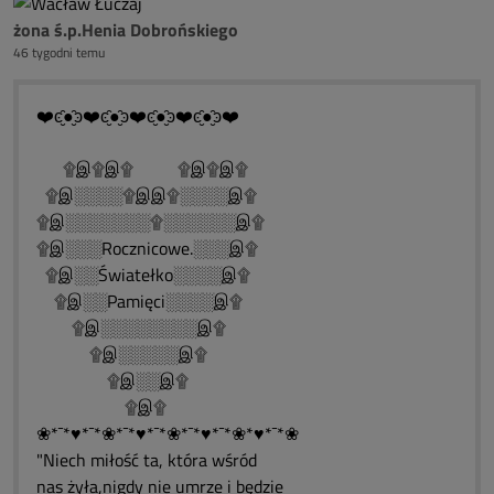
żona ś.p.Henia Dobrońskiego
46 tygodni temu
❤️ͼ̮̑●̮̑ͽ❤️ͼ̮̑●̮̑ͽ❤️ͼ̮̑●̮̑ͽ❤️ͼ̮̑●̮̑ͽ❤️
۩இ۩இ۩ ۩இ۩இ۩
۩இ░░░░۩இஇ۩░░░░இ۩
۩இ░░░░░░░۩░░░░░░இ۩
۩இ░░░Rocznicowe.░░░இ۩
۩இ░░Światełko░░░░இ۩
۩இ░░Pamięci░░░░இ۩
۩இ░░░░░░░░இ۩
۩இ░░░░░இ۩
۩இ░░இ۩
۩இ۩
❀*¯*♥*¯*❀*¯*♥*¯*❀*¯*♥*¯*❀*♥*¯*❀
"Niech miłość ta, która wśród
nas żyła,nigdy nie umrze i będzie