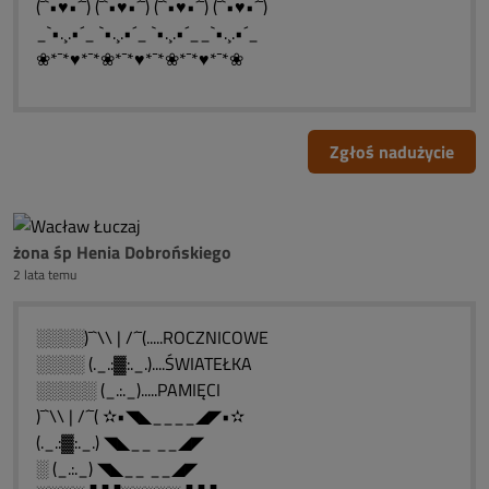
(¯`•♥•´¯) (¯`•♥•´¯) (¯`•♥•´¯) (¯`•♥•´¯)
_`•.¸.•´_ `•.¸.•´_ `•.¸.•´__`•.¸.•´_
❀*¯*♥*¯*❀*¯*♥*¯*❀*¯*♥*¯*❀
Zgłoś nadużycie
żona śp Henia Dobrońskiego
2 lata temu
░░░░)¯`\\ | /´¯(.....ROCZNICOWE
░░░░ (._.:▓:._.)....ŚWIATEŁKA
░░░░░ (_.:._).....PAMIĘCI
)¯`\\ | /´¯( ✫•◥◣____◢◤•✫
(._.:▓:._.) ◥◣__ __◢◤
░ (_.:._) ◥◣__ __◢◤