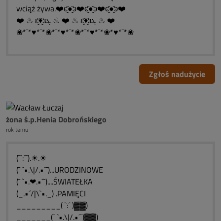
wciąż żywa.❤️ͼ̮̑●̮̑ͽ❤️ͼ̮̑●̮̑ͽ❤️ͼ̮̑●̮̑ͽ❤️
❤️ ♨ ԑ̮̑♦̮̑ɜܓ ♨ ❤️ ♨ ԑ̮̑♦̮̑ɜܓ ♨ ❤️
❀*¯*♥*¯*❀*¯*♥*¯*❀*¯*♥*¯*❀*♥*¯*❀
Zgłoś nadużycie
żona ś.p.Henia Dobrońskiego
rok temu
(¯`:´¯).☀.☀
(¯ `•.\|/.•´¯)...URODZINOWE
(¯ `•.❤.•´¯)....ŚWIATEŁKA
(_.•´/|\`•._) .PAMIĘCI
_________(¯`:´¯)▓▓)
_______(¯ `•.\|/.•´¯)▓▓)